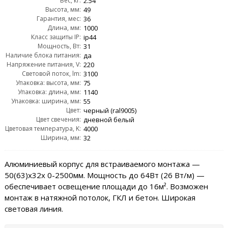
Вес, кг:
2.54
Высота, мм:
49
Гарантия, мес:
36
Длина, мм:
1000
Класс защиты IP:
ip44
Мощность, Вт:
31
Наличие блока питания:
да
Напряжение питания, V:
220
Световой поток, lm:
3100
Упаковка: высота, мм:
75
Упаковка: длина, мм:
1140
Упаковка: ширина, мм:
55
Цвет:
черный (ral9005)
Цвет свечения:
дневной белый
Цветовая температура, K:
4000
Ширина, мм:
32
Алюминиевый корпус для встраиваемого монтажа —
50(63)х32x 0-2500мм. Мощность до 64Вт (26 Вт/м) —
обеспечивает освещение площади до 16м². Возможен
монтаж в натяжной потолок, ГКЛ и бетон. Широкая
световая линия.