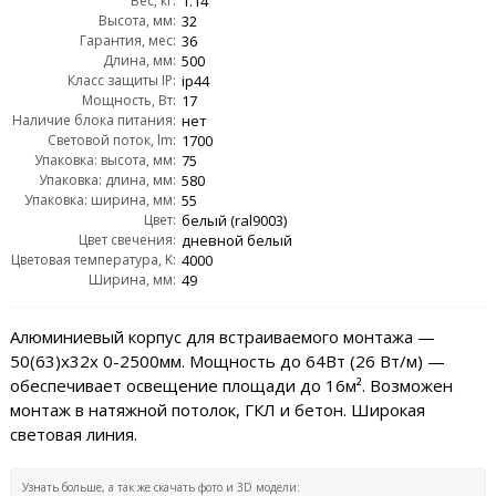
Вес, кг:
1.14
Высота, мм:
32
Гарантия, мес:
36
Длина, мм:
500
Класс защиты IP:
ip44
Мощность, Вт:
17
Наличие блока питания:
нет
Световой поток, lm:
1700
Упаковка: высота, мм:
75
Упаковка: длина, мм:
580
Упаковка: ширина, мм:
55
Цвет:
белый (ral9003)
Цвет свечения:
дневной белый
Цветовая температура, K:
4000
Ширина, мм:
49
Алюминиевый корпус для встраиваемого монтажа —
50(63)х32x 0-2500мм. Мощность до 64Вт (26 Вт/м) —
обеспечивает освещение площади до 16м². Возможен
монтаж в натяжной потолок, ГКЛ и бетон. Широкая
световая линия.
Узнать больше, а так же скачать фото и 3D модели: