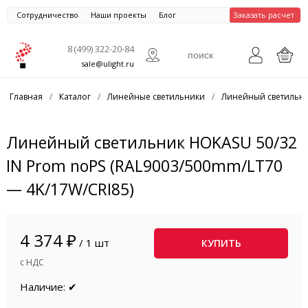
Сотрудничество
Наши проекты
Блог
Заказать расчет
8 (499) 322-20-84
sale@ulight.ru
Главная
/
Каталог
/
Линейные светильники
/
Линейный светильни
Линейный светильник HOKASU 50/32
IN Prom noPS (RAL9003/500mm/LT70
— 4K/17W/CRI85)
4 374 ₽
/ 1 шт
КУПИТЬ
с НДС
Наличие: ✔