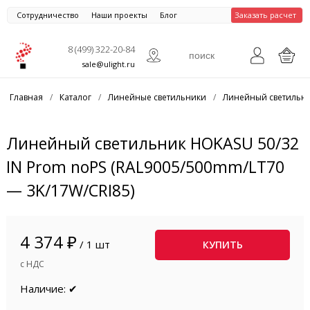
Сотрудничество
Наши проекты
Блог
Заказать расчет
8 (499) 322-20-84
sale@ulight.ru
Главная
/
Каталог
/
Линейные светильники
/
Линейный светильни
Линейный светильник HOKASU 50/32
IN Prom noPS (RAL9005/500mm/LT70
— 3K/17W/CRI85)
4 374 ₽
/ 1 шт
КУПИТЬ
с НДС
Наличие: ✔