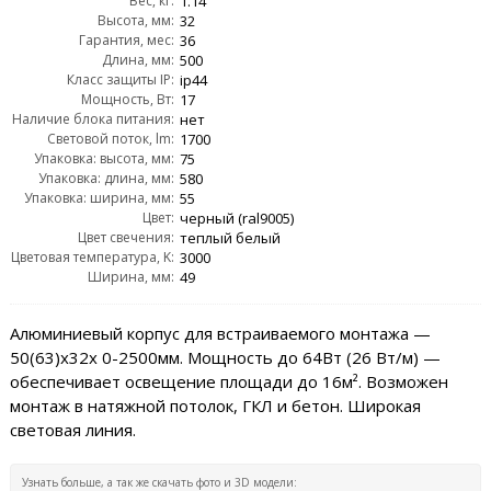
Вес, кг:
1.14
Высота, мм:
32
Гарантия, мес:
36
Длина, мм:
500
Класс защиты IP:
ip44
Мощность, Вт:
17
Наличие блока питания:
нет
Световой поток, lm:
1700
Упаковка: высота, мм:
75
Упаковка: длина, мм:
580
Упаковка: ширина, мм:
55
Цвет:
черный (ral9005)
Цвет свечения:
теплый белый
Цветовая температура, K:
3000
Ширина, мм:
49
Алюминиевый корпус для встраиваемого монтажа —
50(63)х32x 0-2500мм. Мощность до 64Вт (26 Вт/м) —
обеспечивает освещение площади до 16м². Возможен
монтаж в натяжной потолок, ГКЛ и бетон. Широкая
световая линия.
Узнать больше, а так же скачать фото и 3D модели: