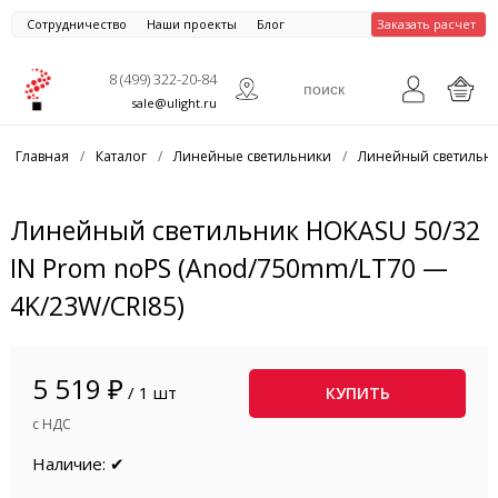
Сотрудничество
Наши проекты
Блог
Заказать расчет
8 (499) 322-20-84
sale@ulight.ru
Главная
/
Каталог
/
Линейные светильники
/
Линейный светильни
Линейный светильник HOKASU 50/32
IN Prom noPS (Anod/750mm/LT70 —
4K/23W/CRI85)
5 519 ₽
/ 1 шт
КУПИТЬ
с НДС
Наличие: ✔