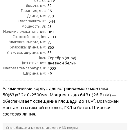
Вес, кг:
2.19
Высота, мм:
32
Гарантия, мес:
36
Длина, мм:
750
Класс защиты IP:
ip44
Мощность, Вт:
23
Наличие блока питания:
нет
Световой поток, lm:
2300
Упаковка: высота, мм:
75
Упаковка: длина, мм:
860
Упаковка: ширина, мм:
55
Цвет:
Серебро (анод)
Цвет свечения:
дневной белый
Цветовая температура, K:
4000
Ширина, мм:
49
Алюминиевый корпус для встраиваемого монтажа —
50(63)х32x 0-2500мм. Мощность до 64Вт (26 Вт/м) —
обеспечивает освещение площади до 16м². Возможен
монтаж в натяжной потолок, ГКЛ и бетон. Широкая
световая линия.
Узнать больше, а так же скачать фото и 3D модели: