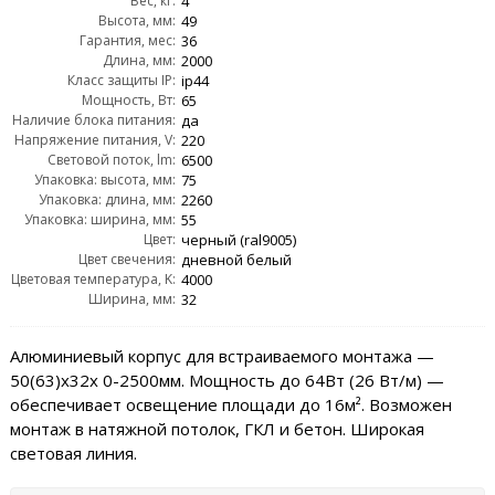
Вес, кг:
4
Высота, мм:
49
Гарантия, мес:
36
Длина, мм:
2000
Класс защиты IP:
ip44
Мощность, Вт:
65
Наличие блока питания:
да
Напряжение питания, V:
220
Световой поток, lm:
6500
Упаковка: высота, мм:
75
Упаковка: длина, мм:
2260
Упаковка: ширина, мм:
55
Цвет:
черный (ral9005)
Цвет свечения:
дневной белый
Цветовая температура, K:
4000
Ширина, мм:
32
Алюминиевый корпус для встраиваемого монтажа —
50(63)х32x 0-2500мм. Мощность до 64Вт (26 Вт/м) —
обеспечивает освещение площади до 16м². Возможен
монтаж в натяжной потолок, ГКЛ и бетон. Широкая
световая линия.