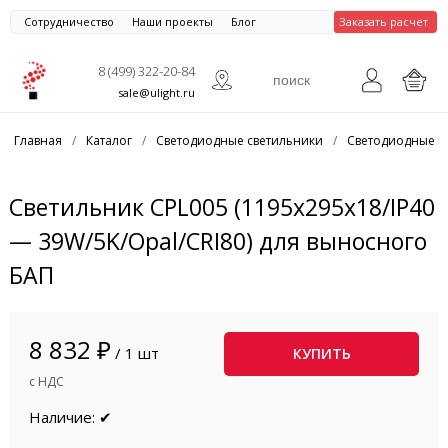
Сотрудничество
Наши проекты
Блог
Заказать расчет
8 (499) 322-20-84
sale@ulight.ru
Главная
/
Каталог
/
Светодиодные светильники
/
Светодиодные п
Светильник CPL005 (1195x295x18/IP40
— 39W/5K/Opal/CRI80) для выносного
БАП
8 832 ₽
/ 1 шт
КУПИТЬ
с НДС
Наличие: ✔