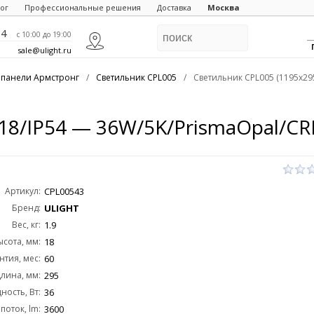
ог
Профессиональные решения
Доставка
Москва
84
c 10:00 до 19:00
sale@ulight.ru
 панели Армстронг
/
Светильник CPL005
/
Светильник CPL005 (1195x29
18/IP54 — 36W/5K/PrismaOpal/CRI
Артикул:
CPL00543
Бренд:
ULIGHT
Вес, кг:
1.9
ысота, мм:
18
нтия, мес:
60
лина, мм:
295
ость, Вт:
36
поток, lm:
3600