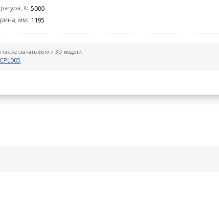
ратура, K:
5000
рина, мм:
1195
а так же скачать фото и 3D модели:
CPL005