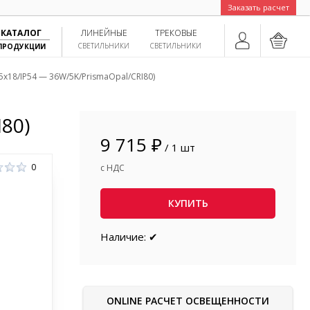
Заказать расчет
КАТАЛОГ
ЛИНЕЙНЫЕ
ТРЕКОВЫЕ
СВЕТИЛЬНИКИ
СВЕТИЛЬНИКИ
ПРОДУКЦИИ
5x18/IP54 — 36W/5K/PrismaOpal/CRI80)
80)
9 715 ₽
/ 1 шт
0
с НДС
КУПИТЬ
Наличие: ✔
ONLINE РАСЧЕТ ОСВЕЩЕННОСТИ