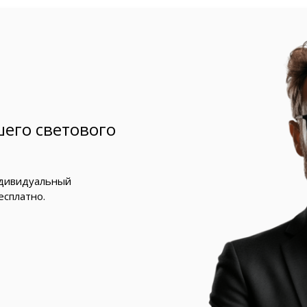
его светового
ндивидуальный
есплатно.