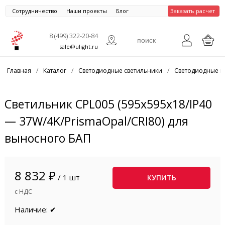
Сотрудничество
Наши проекты
Блог
Заказать расчет
8 (499) 322-20-84
sale@ulight.ru
Главная
/
Каталог
/
Светодиодные светильники
/
Светодиодные п
Светильник CPL005 (595x595x18/IP40
— 37W/4K/PrismaOpal/CRI80) для
выносного БАП
8 832 ₽
/ 1 шт
КУПИТЬ
с НДС
Наличие: ✔