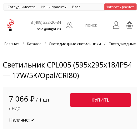
Сотрудничество
Наши проекты
Блог
Заказать расчет
8 (499) 322-20-84
sale@ulight.ru
Главная
/
Каталог
/
Светодиодные светильники
/
Светодиодные п
Светильник CPL005 (595x295x18/IP54
— 17W/5K/Opal/CRI80)
7 066 ₽
/ 1 шт
КУПИТЬ
с НДС
Наличие: ✔