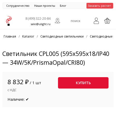
Сотрудничество
Наши проекты
Блог
Заказать расчет
8 (499) 322-20-84
sale@ulight.ru
Главная
/
Каталог
/
Светодиодные светильники
/
Светодиодные п
Светильник CPL005 (595x595x18/IP40
— 34W/5K/PrismaOpal/CRI80)
8 832 ₽
/ 1 шт
КУПИТЬ
с НДС
Наличие: ✔