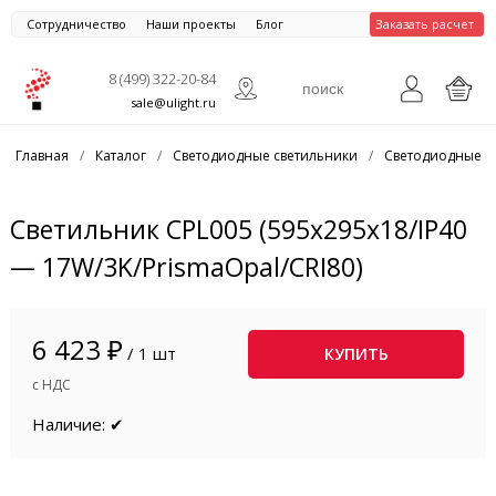
Сотрудничество
Наши проекты
Блог
Заказать расчет
8 (499) 322-20-84
sale@ulight.ru
Главная
/
Каталог
/
Светодиодные светильники
/
Светодиодные п
Светильник CPL005 (595x295x18/IP40
— 17W/3K/PrismaOpal/CRI80)
6 423 ₽
/ 1 шт
КУПИТЬ
с НДС
Наличие: ✔