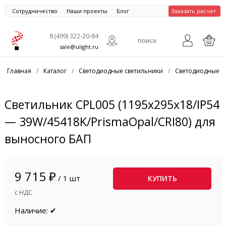
Сотрудничество
Наши проекты
Блог
Заказать расчет
8 (499) 322-20-84
sale@ulight.ru
Главная
/
Каталог
/
Светодиодные светильники
/
Светодиодные п
Светильник CPL005 (1195x295x18/IP54
— 39W/45418K/PrismaOpal/CRI80) для
выносного БАП
9 715 ₽
/ 1 шт
КУПИТЬ
с НДС
Наличие: ✔