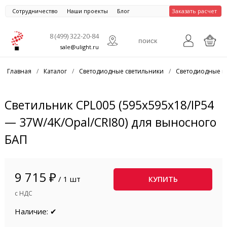
Сотрудничество
Наши проекты
Блог
Заказать расчет
8 (499) 322-20-84
sale@ulight.ru
Главная
/
Каталог
/
Светодиодные светильники
/
Светодиодные п
Светильник CPL005 (595x595x18/IP54
— 37W/4K/Opal/CRI80) для выносного
БАП
9 715 ₽
/ 1 шт
КУПИТЬ
с НДС
Наличие: ✔