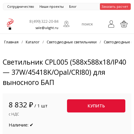
Сотрудничество
Наши проекты
Блог
Заказать расчет
8 (499) 322-20-84
sale@ulight.ru
Главная
/
Каталог
/
Светодиодные светильники
/
Светодиодные п
Светильник CPL005 (588x588x18/IP40
— 37W/45418K/Opal/CRI80) для
выносного БАП
8 832 ₽
/ 1 шт
КУПИТЬ
с НДС
Наличие: ✔