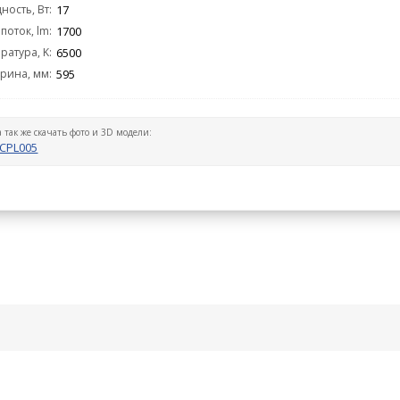
ость, Вт:
17
поток, lm:
1700
ратура, K:
6500
рина, мм:
595
а так же скачать фото и 3D модели:
CPL005