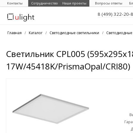
Контакты
Сотрудничество
Наши проекты
Вопросы ответы
Бл
8 (499) 322-20-
Главная
/
Каталог
/
Светодиодные светильники
/
Светодиодные
Светильник CPL005 (595x295x1
17W/45418K/PrismaOpal/CRI80)
В
Гара
Д