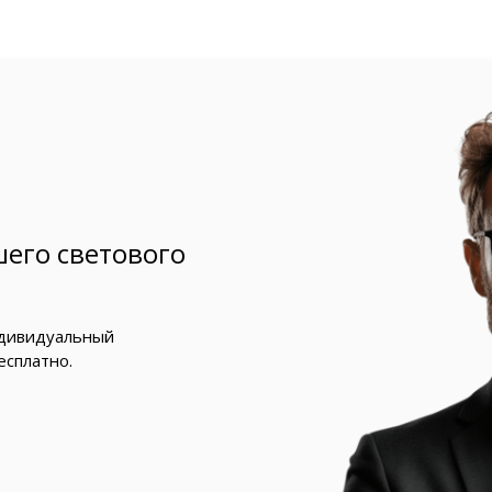
его светового
ндивидуальный
есплатно.