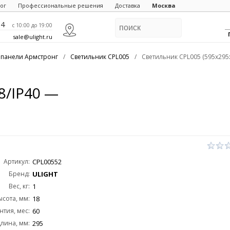
ог
Профессиональные решения
Доставка
Москва
84
c 10:00 до 19:00
sale@ulight.ru
 панели Армстронг
/
Светильник CPL005
/
Светильник CPL005 (595x295
8/IP40 —
Артикул:
CPL00552
Бренд:
ULIGHT
Вес, кг:
1
ысота, мм:
18
нтия, мес:
60
лина, мм:
295