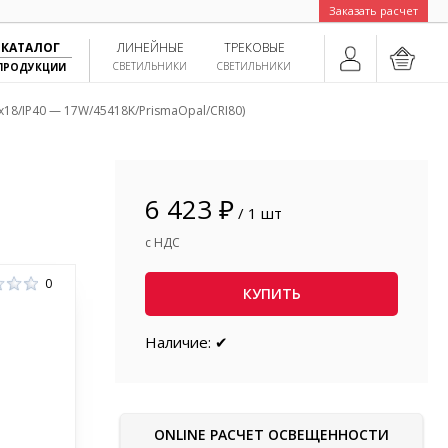
Заказать расчет
КАТАЛОГ
ЛИНЕЙНЫЕ
ТРЕКОВЫЕ
СВЕТИЛЬНИКИ
СВЕТИЛЬНИКИ
ПРОДУКЦИИ
x18/IP40 — 17W/45418K/PrismaOpal/CRI80)
6 423 ₽
/ 1 шт
с НДС
0
КУПИТЬ
Наличие: ✔
ONLINE РАСЧЕТ ОСВЕЩЕННОСТИ