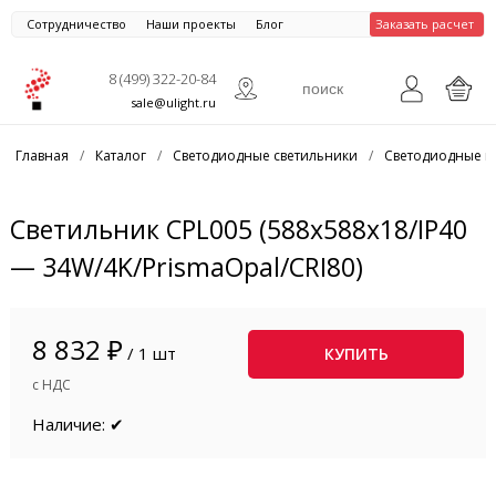
Сотрудничество
Наши проекты
Блог
Заказать расчет
8 (499) 322-20-84
sale@ulight.ru
Главная
/
Каталог
/
Светодиодные светильники
/
Светодиодные п
Светильник CPL005 (588x588x18/IP40
— 34W/4K/PrismaOpal/CRI80)
8 832 ₽
/ 1 шт
КУПИТЬ
с НДС
Наличие: ✔