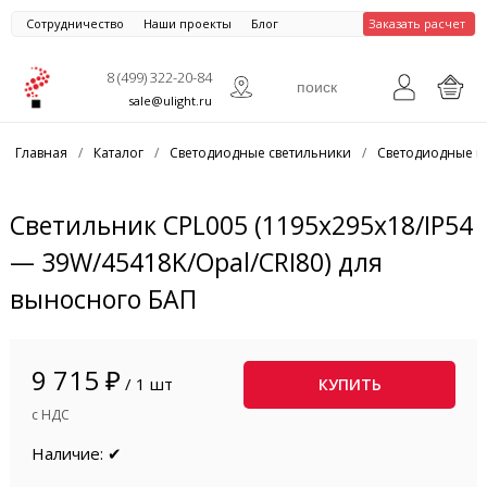
Сотрудничество
Наши проекты
Блог
Заказать расчет
8 (499) 322-20-84
sale@ulight.ru
Главная
/
Каталог
/
Светодиодные светильники
/
Светодиодные п
Светильник CPL005 (1195x295x18/IP54
— 39W/45418K/Opal/CRI80) для
выносного БАП
9 715 ₽
/ 1 шт
КУПИТЬ
с НДС
Наличие: ✔