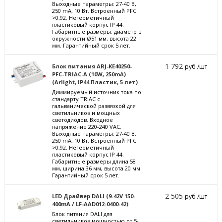
Выходные параметры: 27-40 В,
250 mА, 10 Вт. Встроенный PFC
>0,92. Негерметичный
пластиковый корпус IP 44.
Габаритные размеры: диаметр в
окружности Ø51 мм, высота 22
мм. Гарантийный срок 5 лет.
1 792
Блок питания ARJ-KE40250-
руб /шт
PFC-TRIAC-A (10W, 250mA)
(Arlight, IP44 Пластик, 5 лет)
Диммируемый источник тока по
стандарту TRIAC с
гальванической развязкой для
светильников и мощных
светодиодов. Входное
напряжение 220-240 VAC.
Выходные параметры: 27-40 В,
250 mА, 10 Вт. Встроенный PFC
>0,92. Негерметичный
пластиковый корпус IP 44.
Габаритные размеры длина 58
мм, ширина 36 мм, высота 20 мм.
Гарантийный срок 5 лет.
2 505
LED Драйвер DALI (9-42V 150-
руб /шт
400mA / LF-AAD012-0400-42)
Блок питания DALI для
светильников мощностью от 5-