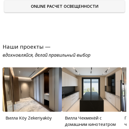
ONLINE РАСЧЕТ ОСВЕЩЕННОСТИ
Наши проекты —
вдохновляйся, делай правильный выбор
Вилла Köy Zekeriyaköy
Вилла Чекмекёй с
П
домашним кинотеатром
ча