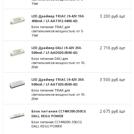
15вт
3 200
LED Драйвер TRIAC (9-42V 150-
руб /шт
400mA / LF-AAT012-0400-42)
Блок питания TRIAC для
светильников мощностью от 5-
15вт
2 716
LED Драйвер DALI (9-42V 250-
руб /шт
500mA / LF-AAD020-0500-42)
Блок питания DALI для
светильников мощностью от 10-
20вт
3 500
LED Драйвер TRIAC (9-42V 250-
руб /шт
500mA / LF-AAT020-0500-42)
Блок питания TRIAK для
светильников мощностью от 10-
20вт
2 675
Блок питания CC14W200-350CG
руб /шт
DALI, KEGU POWER
Блок питания CC14W200-350CG
DALI, KEGU POWER