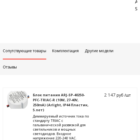
Аб
Sa
Сопутствующие товары
Комплектация
Другие модели
Отзывы
2 147
Блок питания ARJ-SP-40250-
руб /шт
PFC-TRIAC-R (10W, 27-40V,
250mA) (Arlight, IP44 Пластик,
5 лет)
Диммируемый источник тока по
стандарту TRIAC с
гальванической развязкой для
светильников и мощных
светодиодов. Входное
напряжение 220-240 VAC.