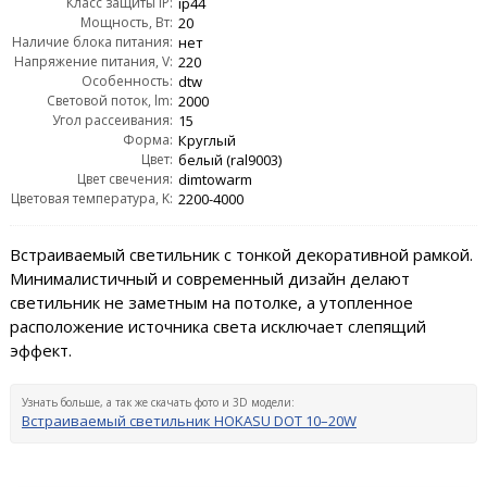
Класс защиты IP:
ip44
Мощность, Вт:
20
Наличие блока питания:
нет
Напряжение питания, V:
220
Особенность:
dtw
Световой поток, lm:
2000
Угол рассеивания:
15
Форма:
Круглый
Цвет:
белый (ral9003)
Цвет свечения:
dimtowarm
Цветовая температура, K:
2200-4000
Встраиваемый светильник с тонкой декоративной рамкой.
Минималистичный и современный дизайн делают
светильник не заметным на потолке, а утопленное
расположение источника света исключает слепящий
эффект.
Узнать больше, а так же скачать фото и 3D модели:
Встраиваемый светильник HOKASU DOT 10–20W