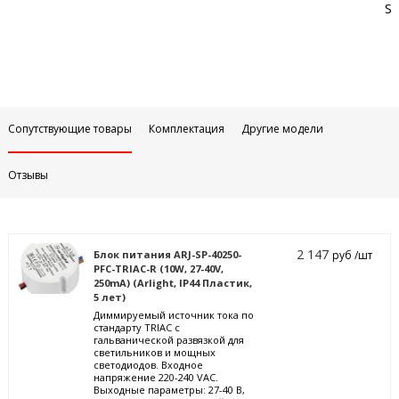
Sa
Сопутствующие товары
Комплектация
Другие модели
Отзывы
2 147
Блок питания ARJ-SP-40250-
руб /шт
PFC-TRIAC-R (10W, 27-40V,
250mA) (Arlight, IP44 Пластик,
5 лет)
Диммируемый источник тока по
стандарту TRIAC с
гальванической развязкой для
светильников и мощных
светодиодов. Входное
напряжение 220-240 VAC.
Выходные параметры: 27-40 В,