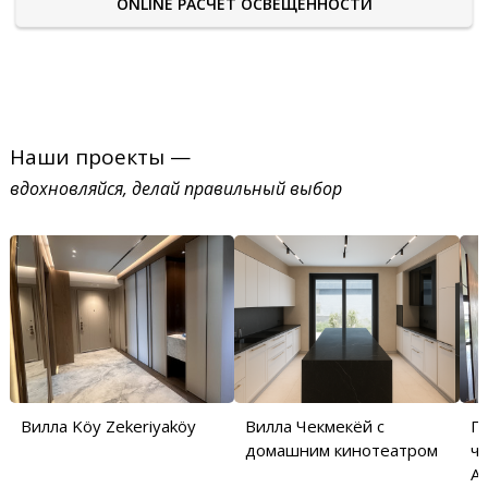
ONLINE РАСЧЕТ ОСВЕЩЕННОСТИ
Наши проекты —
вдохновляйся, делай правильный выбор
Вилла Köy Zekeriyaköy
Вилла Чекмекёй с
П
домашним кинотеатром
ча
Аб