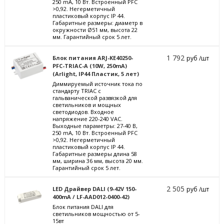
250 mА, 10 Вт. Встроенный PFC
>0,92. Негерметичный
пластиковый корпус IP 44.
Габаритные размеры: диаметр в
окружности Ø51 мм, высота 22
мм. Гарантийный срок 5 лет.
1 792
Блок питания ARJ-KE40250-
руб /шт
PFC-TRIAC-A (10W, 250mA)
(Arlight, IP44 Пластик, 5 лет)
Диммируемый источник тока по
стандарту TRIAC с
гальванической развязкой для
светильников и мощных
светодиодов. Входное
напряжение 220-240 VAC.
Выходные параметры: 27-40 В,
250 mА, 10 Вт. Встроенный PFC
>0,92. Негерметичный
пластиковый корпус IP 44.
Габаритные размеры длина 58
мм, ширина 36 мм, высота 20 мм.
Гарантийный срок 5 лет.
2 505
LED Драйвер DALI (9-42V 150-
руб /шт
400mA / LF-AAD012-0400-42)
Блок питания DALI для
светильников мощностью от 5-
15вт