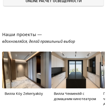
ONLINE РАСЧЕТ ОСВЕЩЕННОСТИ
Наши проекты —
вдохновляйся, делай правильный выбор
Вилла Köy Zekeriyaköy
Вилла Чекмекёй с
П
домашним кинотеатром
ча
Аб