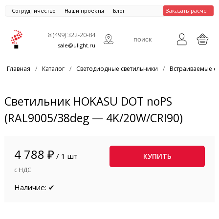
Сотрудничество
Наши проекты
Блог
Заказать расчет
8 (499) 322-20-84
sale@ulight.ru
Главная
/
Каталог
/
Светодиодные светильники
/
Встраиваемые с
Светильник HOKASU DOT noPS
(RAL9005/38deg — 4K/20W/CRI90)
4 788 ₽
/ 1 шт
КУПИТЬ
с НДС
Наличие: ✔