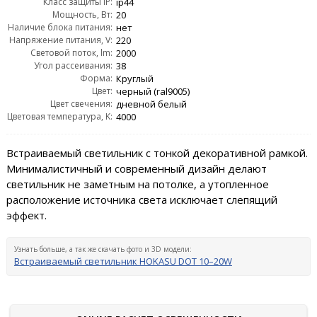
Класс защиты IP:
ip44
Мощность, Вт:
20
Наличие блока питания:
нет
Напряжение питания, V:
220
Световой поток, lm:
2000
Угол рассеивания:
38
Форма:
Круглый
Цвет:
черный (ral9005)
Цвет свечения:
дневной белый
Цветовая температура, K:
4000
Встраиваемый светильник с тонкой декоративной рамкой.
Минималистичный и современный дизайн делают
светильник не заметным на потолке, а утопленное
расположение источника света исключает слепящий
эффект.
Узнать больше, а так же скачать фото и 3D модели:
Встраиваемый светильник HOKASU DOT 10–20W