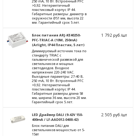
250 mА, 10 Вт. Встроенный PFC
>0,92. Негерметичный
пластиковый корпус IP 44.
Габаритные размеры: диаметр в
окружности Ø51 мм, высота 22
мм. Гарантийный срок 5 лет.
1 792
Блок питания ARJ-KE40250-
руб /шт
PFC-TRIAC-A (10W, 250mA)
(Arlight, IP44 Пластик, 5 лет)
Диммируемый источник тока по
стандарту TRIAC с
гальванической развязкой для
светильников и мощных
светодиодов. Входное
напряжение 220-240 VAC.
Выходные параметры: 27-40 В,
250 mА, 10 Вт. Встроенный PFC
>0,92. Негерметичный
пластиковый корпус IP 44.
Габаритные размеры длина 58
мм, ширина 36 мм, высота 20 мм.
Гарантийный срок 5 лет.
2 505
LED Драйвер DALI (9-42V 150-
руб /шт
400mA / LF-AAD012-0400-42)
Блок питания DALI для
светильников мощностью от 5-
15вт