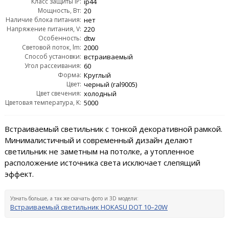
Класс защиты IP:
ip44
Мощность, Вт:
20
Наличие блока питания:
нет
Напряжение питания, V:
220
Особенность:
dtw
Световой поток, lm:
2000
Способ установки:
встраиваемый
Угол рассеивания:
60
Форма:
Круглый
Цвет:
черный (ral9005)
Цвет свечения:
холодный
Цветовая температура, K:
5000
Встраиваемый светильник с тонкой декоративной рамкой.
Минималистичный и современный дизайн делают
светильник не заметным на потолке, а утопленное
расположение источника света исключает слепящий
эффект.
Узнать больше, а так же скачать фото и 3D модели:
Встраиваемый светильник HOKASU DOT 10–20W