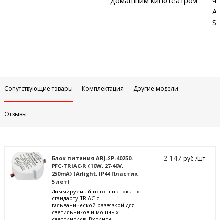
домашним кинотеатром
ча
Аб
Sa
Сопутствующие товары
Комплектация
Другие модели
Отзывы
2 147
Блок питания ARJ-SP-40250-
руб /шт
PFC-TRIAC-R (10W, 27-40V,
250mA) (Arlight, IP44 Пластик,
5 лет)
Диммируемый источник тока по
стандарту TRIAC с
гальванической развязкой для
светильников и мощных
светодиодов. Входное