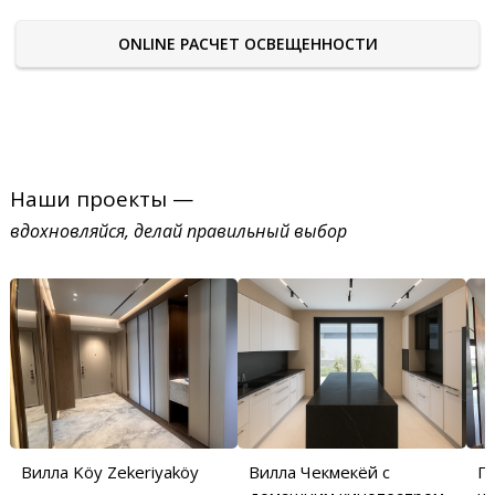
ONLINE РАСЧЕТ ОСВЕЩЕННОСТИ
Наши проекты —
вдохновляйся, делай правильный выбор
Вилла Köy Zekeriyaköy
Вилла Чекмекёй с
П