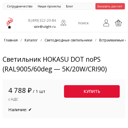
Сотрудничество
Наши проекты
Блог
Заказать расчет
8 (499) 322-20-84
sale@ulight.ru
Главная
/
Каталог
/
Светодиодные светильники
/
Встраиваемые с
Светильник HOKASU DOT noPS
(RAL9005/60deg — 5K/20W/CRI90)
4 788 ₽
/ 1 шт
КУПИТЬ
с НДС
Наличие: ✔