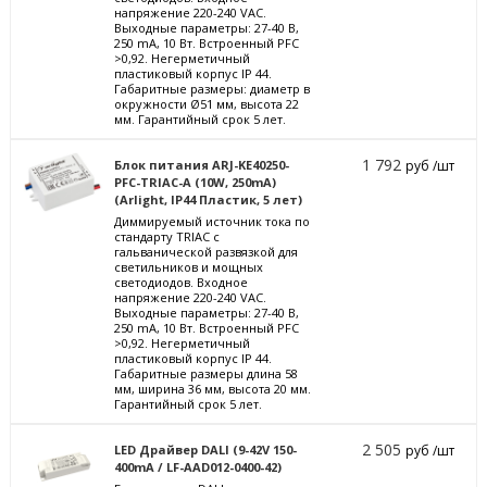
напряжение 220-240 VAC.
Выходные параметры: 27-40 В,
250 mА, 10 Вт. Встроенный PFC
>0,92. Негерметичный
пластиковый корпус IP 44.
Габаритные размеры: диаметр в
окружности Ø51 мм, высота 22
мм. Гарантийный срок 5 лет.
1 792
Блок питания ARJ-KE40250-
руб /шт
PFC-TRIAC-A (10W, 250mA)
(Arlight, IP44 Пластик, 5 лет)
Диммируемый источник тока по
стандарту TRIAC с
гальванической развязкой для
светильников и мощных
светодиодов. Входное
напряжение 220-240 VAC.
Выходные параметры: 27-40 В,
250 mА, 10 Вт. Встроенный PFC
>0,92. Негерметичный
пластиковый корпус IP 44.
Габаритные размеры длина 58
мм, ширина 36 мм, высота 20 мм.
Гарантийный срок 5 лет.
2 505
LED Драйвер DALI (9-42V 150-
руб /шт
400mA / LF-AAD012-0400-42)