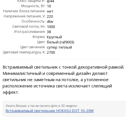
Класс защиты IP:
ip44
Мощность, Вт:
10
Наличие блока питания:
нет
Напряжение питания, V:
220
Особенность:
dtw
Световой поток, lm:
1000
Угол рассеивания:
38
Форма:
Круглый
Цвет:
белый (ral9003)
Цвет свечения:
супер теплый
Цветовая температура, K:
2700
Встраиваемый светильник с тонкой декоративной рамкой.
Минималистичный и современный дизайн делают
светильник не заметным на потолке, а утопленное
расположение источника света исключает слепящий
эффект.
Узнать больше, а так же скачать фото и 3D модели:
Встраиваемый светильник HOKASU DOT 10–20W