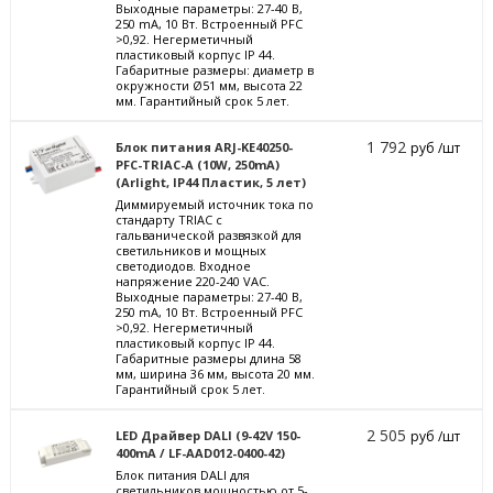
Выходные параметры: 27-40 В,
250 mА, 10 Вт. Встроенный PFC
>0,92. Негерметичный
пластиковый корпус IP 44.
Габаритные размеры: диаметр в
окружности Ø51 мм, высота 22
мм. Гарантийный срок 5 лет.
1 792
Блок питания ARJ-KE40250-
руб /шт
PFC-TRIAC-A (10W, 250mA)
(Arlight, IP44 Пластик, 5 лет)
Диммируемый источник тока по
стандарту TRIAC с
гальванической развязкой для
светильников и мощных
светодиодов. Входное
напряжение 220-240 VAC.
Выходные параметры: 27-40 В,
250 mА, 10 Вт. Встроенный PFC
>0,92. Негерметичный
пластиковый корпус IP 44.
Габаритные размеры длина 58
мм, ширина 36 мм, высота 20 мм.
Гарантийный срок 5 лет.
2 505
LED Драйвер DALI (9-42V 150-
руб /шт
400mA / LF-AAD012-0400-42)
Блок питания DALI для
светильников мощностью от 5-