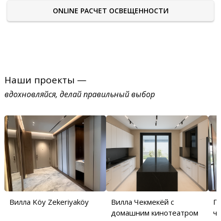
ONLINE РАСЧЕТ ОСВЕЩЕННОСТИ
Наши проекты —
вдохновляйся, делай правильный выбор
Вилла Köy Zekeriyaköy
Вилла Чекмекёй с
П
домашним кинотеатром
ча