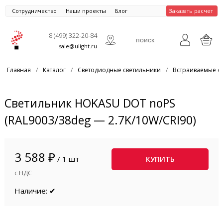
Сотрудничество
Наши проекты
Блог
Заказать расчет
8 (499) 322-20-84
sale@ulight.ru
Главная
/
Каталог
/
Светодиодные светильники
/
Встраиваемые с
Светильник HOKASU DOT noPS
(RAL9003/38deg — 2.7K/10W/CRI90)
3 588 ₽
/ 1 шт
КУПИТЬ
с НДС
Наличие: ✔