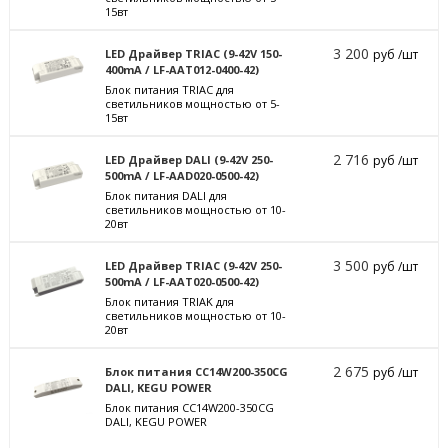
15вт
3 200
LED Драйвер TRIAC (9-42V 150-
руб /шт
400mA / LF-AAT012-0400-42)
Блок питания TRIAC для
светильников мощностью от 5-
15вт
2 716
LED Драйвер DALI (9-42V 250-
руб /шт
500mA / LF-AAD020-0500-42)
Блок питания DALI для
светильников мощностью от 10-
20вт
3 500
LED Драйвер TRIAC (9-42V 250-
руб /шт
500mA / LF-AAT020-0500-42)
Блок питания TRIAK для
светильников мощностью от 10-
20вт
2 675
Блок питания CC14W200-350CG
руб /шт
DALI, KEGU POWER
Блок питания CC14W200-350CG
DALI, KEGU POWER