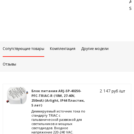
Аб
Sa
Сопутствующие товары
Комплектация
Другие модели
Отзывы
2 147
Блок питания ARJ-SP-40250-
руб /шт
PFC-TRIAC-R (10W, 27-40V,
250mA) (Arlight, IP44 Пластик,
5 лет)
Диммируемый источник тока по
стандарту TRIAC с
гальванической развязкой для
светильников и мощных
светодиодов. Входное
напряжение 220-240 VAC.