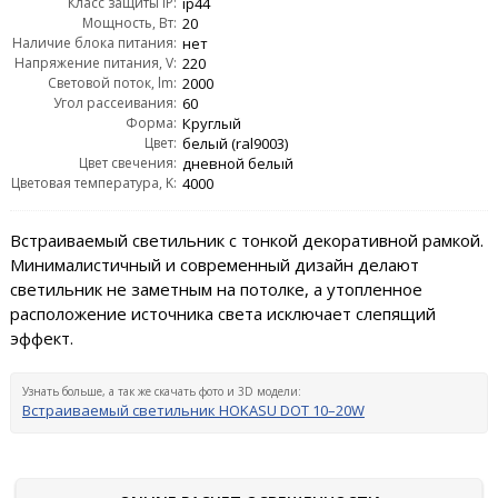
Класс защиты IP:
ip44
Мощность, Вт:
20
Наличие блока питания:
нет
Напряжение питания, V:
220
Световой поток, lm:
2000
Угол рассеивания:
60
Форма:
Круглый
Цвет:
белый (ral9003)
Цвет свечения:
дневной белый
Цветовая температура, K:
4000
Встраиваемый светильник с тонкой декоративной рамкой.
Минималистичный и современный дизайн делают
светильник не заметным на потолке, а утопленное
расположение источника света исключает слепящий
эффект.
Узнать больше, а так же скачать фото и 3D модели:
Встраиваемый светильник HOKASU DOT 10–20W