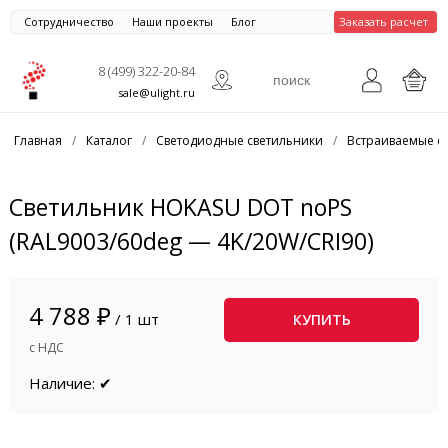
Сотрудничество
Наши проекты
Блог
Заказать расчет
8 (499) 322-20-84
sale@ulight.ru
Главная
/
Каталог
/
Светодиодные светильники
/
Встраиваемые с
Светильник HOKASU DOT noPS
(RAL9003/60deg — 4K/20W/CRI90)
4 788 ₽
/ 1 шт
КУПИТЬ
с НДС
Наличие: ✔