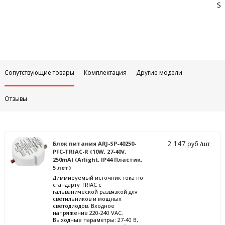
Sa
Сопутствующие товары
Комплектация
Другие модели
Отзывы
2 147
Блок питания ARJ-SP-40250-
руб /шт
PFC-TRIAC-R (10W, 27-40V,
250mA) (Arlight, IP44 Пластик,
5 лет)
Диммируемый источник тока по
стандарту TRIAC с
гальванической развязкой для
светильников и мощных
светодиодов. Входное
напряжение 220-240 VAC.
Выходные параметры: 27-40 В,