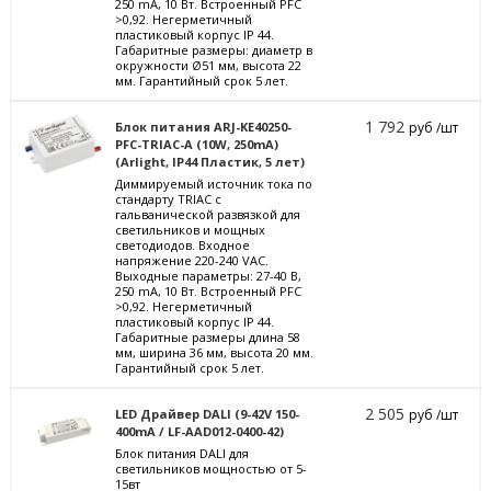
250 mА, 10 Вт. Встроенный PFC
>0,92. Негерметичный
пластиковый корпус IP 44.
Габаритные размеры: диаметр в
окружности Ø51 мм, высота 22
мм. Гарантийный срок 5 лет.
1 792
Блок питания ARJ-KE40250-
руб /шт
PFC-TRIAC-A (10W, 250mA)
(Arlight, IP44 Пластик, 5 лет)
Диммируемый источник тока по
стандарту TRIAC с
гальванической развязкой для
светильников и мощных
светодиодов. Входное
напряжение 220-240 VAC.
Выходные параметры: 27-40 В,
250 mА, 10 Вт. Встроенный PFC
>0,92. Негерметичный
пластиковый корпус IP 44.
Габаритные размеры длина 58
мм, ширина 36 мм, высота 20 мм.
Гарантийный срок 5 лет.
2 505
LED Драйвер DALI (9-42V 150-
руб /шт
400mA / LF-AAD012-0400-42)
Блок питания DALI для
светильников мощностью от 5-
15вт