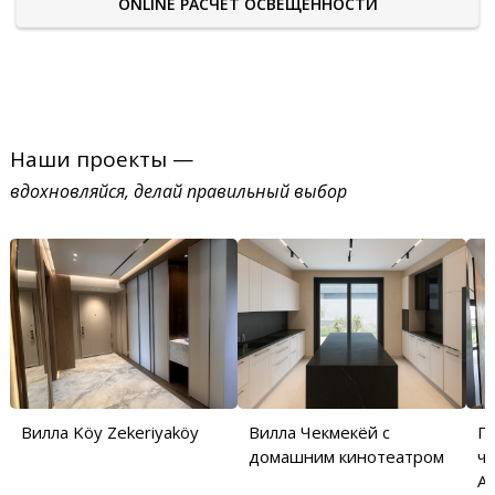
ONLINE РАСЧЕТ ОСВЕЩЕННОСТИ
Наши проекты —
вдохновляйся, делай правильный выбор
Вилла Köy Zekeriyaköy
Вилла Чекмекёй с
П
домашним кинотеатром
ча
Аб