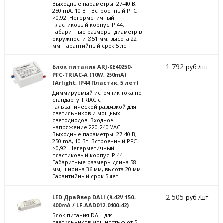
Выходные параметры: 27-40 В,
250 mА, 10 Вт. Встроенный PFC
>0,92. Негерметичный
пластиковый корпус IP 44.
Габаритные размеры: диаметр в
окружности Ø51 мм, высота 22
мм. Гарантийный срок 5 лет.
1 792
Блок питания ARJ-KE40250-
руб /шт
PFC-TRIAC-A (10W, 250mA)
(Arlight, IP44 Пластик, 5 лет)
Диммируемый источник тока по
стандарту TRIAC с
гальванической развязкой для
светильников и мощных
светодиодов. Входное
напряжение 220-240 VAC.
Выходные параметры: 27-40 В,
250 mА, 10 Вт. Встроенный PFC
>0,92. Негерметичный
пластиковый корпус IP 44.
Габаритные размеры длина 58
мм, ширина 36 мм, высота 20 мм.
Гарантийный срок 5 лет.
2 505
LED Драйвер DALI (9-42V 150-
руб /шт
400mA / LF-AAD012-0400-42)
Блок питания DALI для
светильников мощностью от 5-