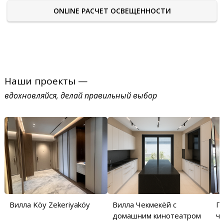
ONLINE РАСЧЕТ ОСВЕЩЕННОСТИ
Наши проекты —
вдохновляйся, делай правильный выбор
Вилла Köy Zekeriyaköy
Вилла Чекмекёй с
П
домашним кинотеатром
ча