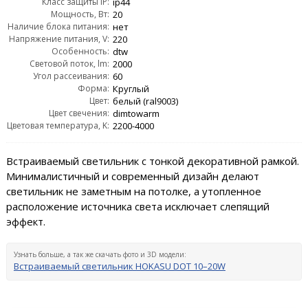
Класс защиты IP:
ip44
Мощность, Вт:
20
Наличие блока питания:
нет
Напряжение питания, V:
220
Особенность:
dtw
Световой поток, lm:
2000
Угол рассеивания:
60
Форма:
Круглый
Цвет:
белый (ral9003)
Цвет свечения:
dimtowarm
Цветовая температура, K:
2200-4000
Встраиваемый светильник с тонкой декоративной рамкой.
Минималистичный и современный дизайн делают
светильник не заметным на потолке, а утопленное
расположение источника света исключает слепящий
эффект.
Узнать больше, а так же скачать фото и 3D модели:
Встраиваемый светильник HOKASU DOT 10–20W