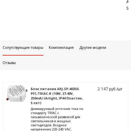
Аб
Sa
Сопутствующие товары
Комплектация
Другие модели
Отзывы
2 147
Блок питания ARJ-SP-40250-
руб /шт
PFC-TRIAC-R (10W, 27-40V,
250mA) (Arlight, IP44 Пластик,
5 лет)
Диммируемый источник тока по
стандарту TRIAC с
гальванической развязкой для
светильников и мощных
светодиодов. Входное
напряжение 220-240 VAC.