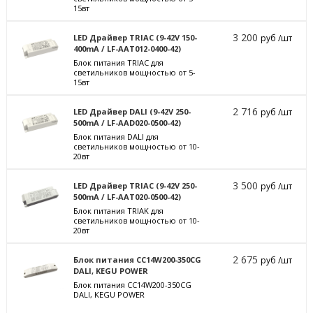
15вт
3 200
LED Драйвер TRIAC (9-42V 150-
руб /шт
400mA / LF-AAT012-0400-42)
Блок питания TRIAC для
светильников мощностью от 5-
15вт
2 716
LED Драйвер DALI (9-42V 250-
руб /шт
500mA / LF-AAD020-0500-42)
Блок питания DALI для
светильников мощностью от 10-
20вт
3 500
LED Драйвер TRIAC (9-42V 250-
руб /шт
500mA / LF-AAT020-0500-42)
Блок питания TRIAK для
светильников мощностью от 10-
20вт
2 675
Блок питания CC14W200-350CG
руб /шт
DALI, KEGU POWER
Блок питания CC14W200-350CG
DALI, KEGU POWER