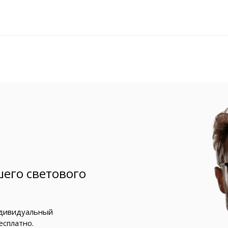
его светового
ндивидуальный
есплатно.