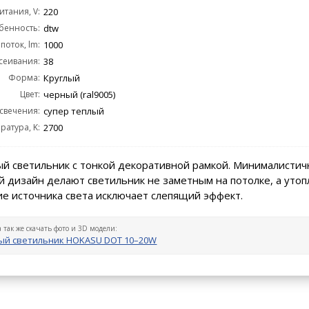
тания, V:
220
бенность:
dtw
поток, lm:
1000
сеивания:
38
Форма:
Круглый
Цвет:
черный (ral9005)
 свечения:
супер теплый
ратура, K:
2700
й светильник с тонкой декоративной рамкой. Минималистич
 дизайн делают светильник не заметным на потолке, а уто
е источника света исключает слепящий эффект.
а так же скачать фото и 3D модели:
ый светильник HOKASU DOT 10–20W