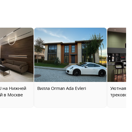
 на Нижней
Вилла Orman Ada Evleri
Уютная кв
й в Москве
трековой 