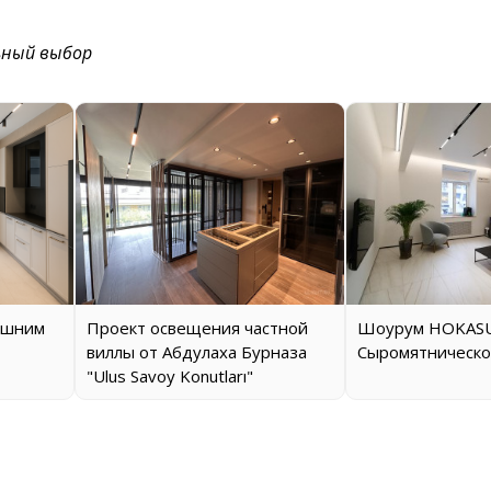
ьный выбор
ашним
Проект освещения частной
Шоурум HOKASU
виллы от Абдулаха Бурназа
Сыромятническо
"Ulus Savoy Konutları"