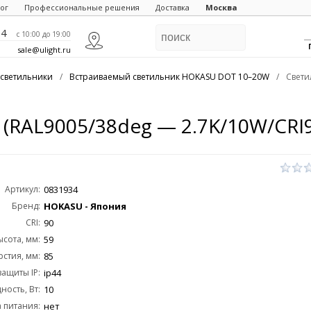
ог
Профессиональные решения
Доставка
Москва
84
c 10:00 до 19:00
sale@ulight.ru
светильники
/
Встраиваемый светильник HOKASU DOT 10–20W
/
Свети
(RAL9005/38deg — 2.7K/10W/CRI9
Артикул:
0831934
Бренд:
HOKASU - Япония
CRI:
90
ысота, мм:
59
стия, мм:
85
защиты IP:
ip44
ость, Вт:
10
 питания:
нет