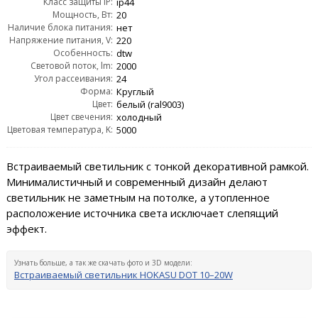
Класс защиты IP:
ip44
Мощность, Вт:
20
Наличие блока питания:
нет
Напряжение питания, V:
220
Особенность:
dtw
Световой поток, lm:
2000
Угол рассеивания:
24
Форма:
Круглый
Цвет:
белый (ral9003)
Цвет свечения:
холодный
Цветовая температура, K:
5000
Встраиваемый светильник с тонкой декоративной рамкой.
Минималистичный и современный дизайн делают
светильник не заметным на потолке, а утопленное
расположение источника света исключает слепящий
эффект.
Узнать больше, а так же скачать фото и 3D модели:
Встраиваемый светильник HOKASU DOT 10–20W