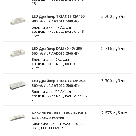
15вт
3 200
LED Драйвер TRIAC (9-42V 150-
руб /шт
400mA / LF-AAT012-0400-42)
Блок питания TRIAC для
светильников мощностью от 5-
15вт
2 716
LED Драйвер DALI (9-42V 250-
руб /шт
500mA / LF-AAD020-0500-42)
Блок питания DALI для
светильников мощностью от 10-
20вт
3 500
LED Драйвер TRIAC (9-42V 250-
руб /шт
500mA / LF-AAT020-0500-42)
Блок питания TRIAK для
светильников мощностью от 10-
20вт
2 675
Блок питания CC14W200-350CG
руб /шт
DALI, KEGU POWER
Блок питания CC14W200-350CG
DALI, KEGU POWER