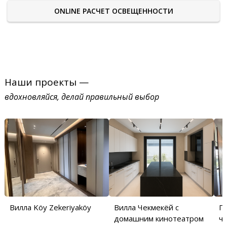
ONLINE РАСЧЕТ ОСВЕЩЕННОСТИ
Наши проекты —
вдохновляйся, делай правильный выбор
Вилла Köy Zekeriyaköy
Вилла Чекмекёй с
П
домашним кинотеатром
ча