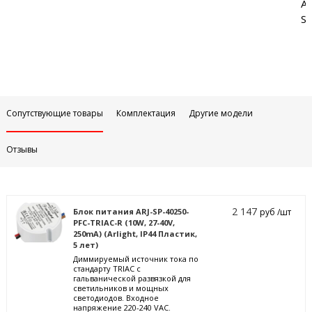
Аб
Sa
Сопутствующие товары
Комплектация
Другие модели
Отзывы
2 147
Блок питания ARJ-SP-40250-
руб /шт
PFC-TRIAC-R (10W, 27-40V,
250mA) (Arlight, IP44 Пластик,
5 лет)
Диммируемый источник тока по
стандарту TRIAC с
гальванической развязкой для
светильников и мощных
светодиодов. Входное
напряжение 220-240 VAC.