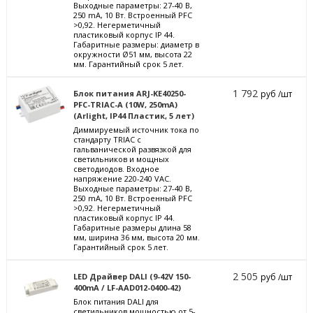
Выходные параметры: 27-40 В,
250 mА, 10 Вт. Встроенный PFC
>0,92. Негерметичный
пластиковый корпус IP 44.
Габаритные размеры: диаметр в
окружности Ø51 мм, высота 22
мм. Гарантийный срок 5 лет.
1 792
Блок питания ARJ-KE40250-
руб /шт
PFC-TRIAC-A (10W, 250mA)
(Arlight, IP44 Пластик, 5 лет)
Диммируемый источник тока по
стандарту TRIAC с
гальванической развязкой для
светильников и мощных
светодиодов. Входное
напряжение 220-240 VAC.
Выходные параметры: 27-40 В,
250 mА, 10 Вт. Встроенный PFC
>0,92. Негерметичный
пластиковый корпус IP 44.
Габаритные размеры длина 58
мм, ширина 36 мм, высота 20 мм.
Гарантийный срок 5 лет.
2 505
LED Драйвер DALI (9-42V 150-
руб /шт
400mA / LF-AAD012-0400-42)
Блок питания DALI для
светильников мощностью от 5-