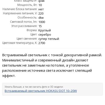
Класс защиты IP:
ip44
Мощность, Вт:
10
Наличие блока питания:
нет
Напряжение питания, V:
220
Особенность:
dtw
Световой поток, lm:
1000
Угол рассеивания:
15
Форма:
Круглый
Цвет:
серебро
Цвет свечения:
супер теплый
Цветовая температура, K:
2700
Встраиваемый светильник с тонкой декоративной рамкой.
Минималистичный и современный дизайн делают
светильник не заметным на потолке, а утопленное
расположение источника света исключает слепящий
эффект.
Узнать больше, а так же скачать фото и 3D модели:
Встраиваемый светильник HOKASU DOT 10–20W