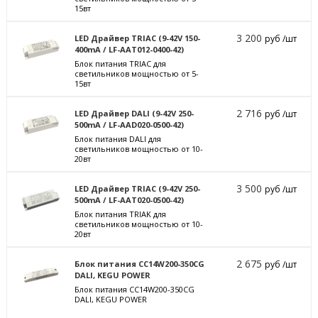
15вт
3 200
LED Драйвер TRIAC (9-42V 150-
руб /шт
400mA / LF-AAT012-0400-42)
Блок питания TRIAC для
светильников мощностью от 5-
15вт
2 716
LED Драйвер DALI (9-42V 250-
руб /шт
500mA / LF-AAD020-0500-42)
Блок питания DALI для
светильников мощностью от 10-
20вт
3 500
LED Драйвер TRIAC (9-42V 250-
руб /шт
500mA / LF-AAT020-0500-42)
Блок питания TRIAK для
светильников мощностью от 10-
20вт
2 675
Блок питания CC14W200-350CG
руб /шт
DALI, KEGU POWER
Блок питания CC14W200-350CG
DALI, KEGU POWER