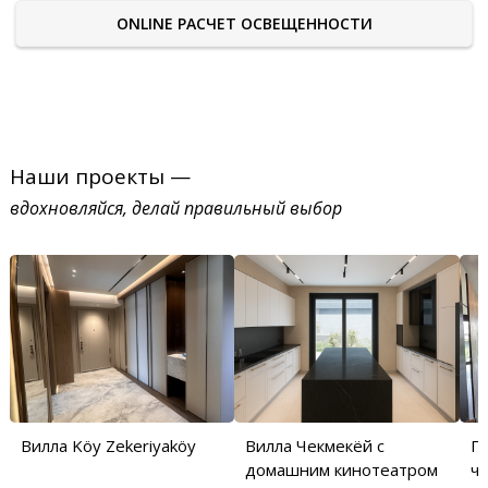
ONLINE РАСЧЕТ ОСВЕЩЕННОСТИ
Наши проекты —
вдохновляйся, делай правильный выбор
Вилла Köy Zekeriyaköy
Вилла Чекмекёй с
П
домашним кинотеатром
ча