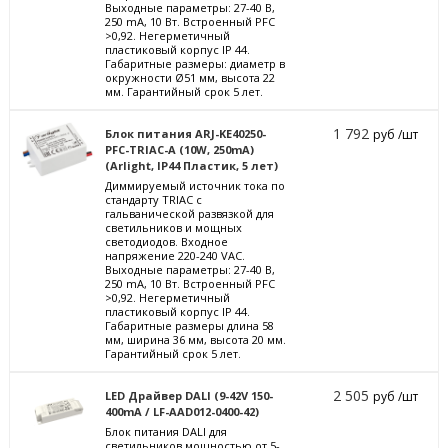
Выходные параметры: 27-40 В,
250 mА, 10 Вт. Встроенный PFC
>0,92. Негерметичный
пластиковый корпус IP 44.
Габаритные размеры: диаметр в
окружности Ø51 мм, высота 22
мм. Гарантийный срок 5 лет.
1 792
Блок питания ARJ-KE40250-
руб /шт
PFC-TRIAC-A (10W, 250mA)
(Arlight, IP44 Пластик, 5 лет)
Диммируемый источник тока по
стандарту TRIAC с
гальванической развязкой для
светильников и мощных
светодиодов. Входное
напряжение 220-240 VAC.
Выходные параметры: 27-40 В,
250 mА, 10 Вт. Встроенный PFC
>0,92. Негерметичный
пластиковый корпус IP 44.
Габаритные размеры длина 58
мм, ширина 36 мм, высота 20 мм.
Гарантийный срок 5 лет.
2 505
LED Драйвер DALI (9-42V 150-
руб /шт
400mA / LF-AAD012-0400-42)
Блок питания DALI для
светильников мощностью от 5-