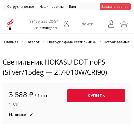
Сотрудничество
Наши проекты
Блог
Заказать расчет
8 (499) 322-20-84
sale@ulight.ru
Главная
/
Каталог
/
Светодиодные светильники
/
Встраиваемые с
Светильник HOKASU DOT noPS
(Silver/15deg — 2.7K/10W/CRI90)
3 588 ₽
/ 1 шт
КУПИТЬ
с НДС
Наличие: ✔