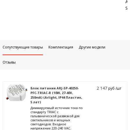
Аб
Sa
Сопутствующие товары
Комплектация
Другие модели
Отзывы
2 147
Блок питания ARJ-SP-40250-
руб /шт
PFC-TRIAC-R (10W, 27-40V,
250mA) (Arlight, IP44 Пластик,
5 лет)
Диммируемый источник тока по
стандарту TRIAC с
гальванической развязкой для
светильников и мощных
светодиодов. Входное
напряжение 220-240 VAC.