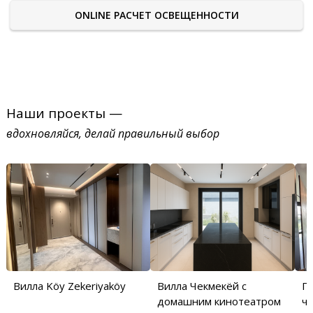
ONLINE РАСЧЕТ ОСВЕЩЕННОСТИ
Наши проекты —
вдохновляйся, делай правильный выбор
Вилла Köy Zekeriyaköy
Вилла Чекмекёй с
П
домашним кинотеатром
ча