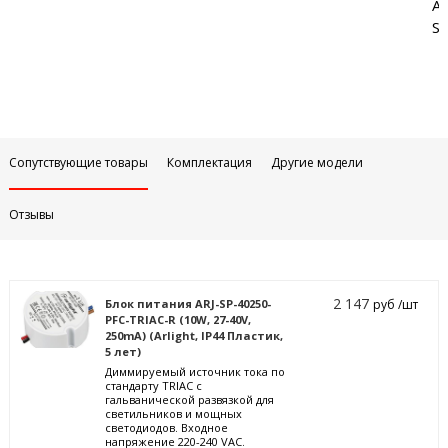
Аб
Sa
Сопутствующие товары
Комплектация
Другие модели
Отзывы
2 147
Блок питания ARJ-SP-40250-
руб /шт
PFC-TRIAC-R (10W, 27-40V,
250mA) (Arlight, IP44 Пластик,
5 лет)
Диммируемый источник тока по
стандарту TRIAC с
гальванической развязкой для
светильников и мощных
светодиодов. Входное
напряжение 220-240 VAC.