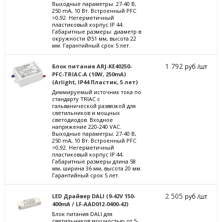
Выходные параметры: 27-40 В,
250 mА, 10 Вт. Встроенный PFC
>0,92. Негерметичный
пластиковый корпус IP 44.
Габаритные размеры: диаметр в
окружности Ø51 мм, высота 22
мм. Гарантийный срок 5 лет.
1 792
Блок питания ARJ-KE40250-
руб /шт
PFC-TRIAC-A (10W, 250mA)
(Arlight, IP44 Пластик, 5 лет)
Диммируемый источник тока по
стандарту TRIAC с
гальванической развязкой для
светильников и мощных
светодиодов. Входное
напряжение 220-240 VAC.
Выходные параметры: 27-40 В,
250 mА, 10 Вт. Встроенный PFC
>0,92. Негерметичный
пластиковый корпус IP 44.
Габаритные размеры длина 58
мм, ширина 36 мм, высота 20 мм.
Гарантийный срок 5 лет.
2 505
LED Драйвер DALI (9-42V 150-
руб /шт
400mA / LF-AAD012-0400-42)
Блок питания DALI для
светильников мощностью от 5-