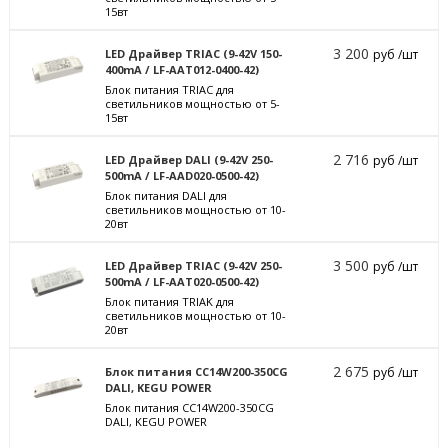
15вт
3 200
LED Драйвер TRIAC (9-42V 150-
руб /шт
400mA / LF-AAT012-0400-42)
Блок питания TRIAC для
светильников мощностью от 5-
15вт
2 716
LED Драйвер DALI (9-42V 250-
руб /шт
500mA / LF-AAD020-0500-42)
Блок питания DALI для
светильников мощностью от 10-
20вт
3 500
LED Драйвер TRIAC (9-42V 250-
руб /шт
500mA / LF-AAT020-0500-42)
Блок питания TRIAK для
светильников мощностью от 10-
20вт
2 675
Блок питания CC14W200-350CG
руб /шт
DALI, KEGU POWER
Блок питания CC14W200-350CG
DALI, KEGU POWER