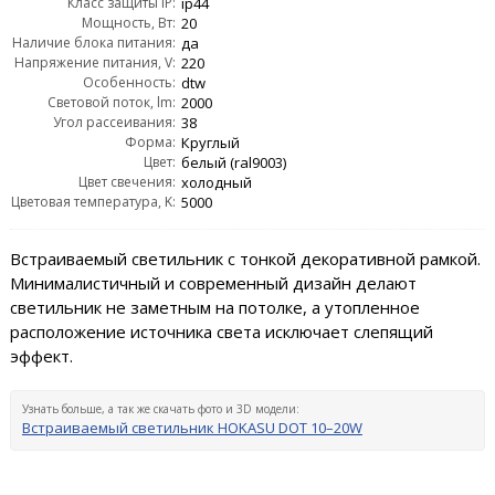
Класс защиты IP:
ip44
Мощность, Вт:
20
Наличие блока питания:
да
Напряжение питания, V:
220
Особенность:
dtw
Световой поток, lm:
2000
Угол рассеивания:
38
Форма:
Круглый
Цвет:
белый (ral9003)
Цвет свечения:
холодный
Цветовая температура, K:
5000
Встраиваемый светильник с тонкой декоративной рамкой.
Минималистичный и современный дизайн делают
светильник не заметным на потолке, а утопленное
расположение источника света исключает слепящий
эффект.
Узнать больше, а так же скачать фото и 3D модели:
Встраиваемый светильник HOKASU DOT 10–20W