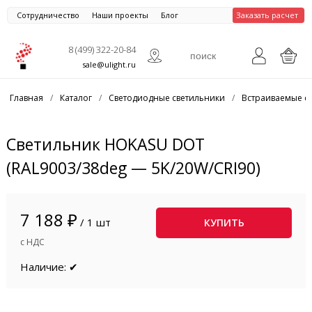
Сотрудничество
Наши проекты
Блог
Заказать расчет
8 (499) 322-20-84
sale@ulight.ru
Главная
/
Каталог
/
Светодиодные светильники
/
Встраиваемые с
Светильник HOKASU DOT
(RAL9003/38deg — 5K/20W/CRI90)
7 188 ₽
/ 1 шт
КУПИТЬ
с НДС
Наличие: ✔