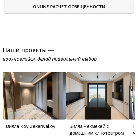
ONLINE РАСЧЕТ ОСВЕЩЕННОСТИ
Наши проекты —
вдохновляйся, делай правильный выбор
Вилла Köy Zekeriyaköy
Вилла Чекмекёй с
П
домашним кинотеатром
ча