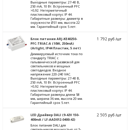
Выходные параметры: 27-40 В,
250 mА, 10 Вт. Встроенный PFC
>0,92. Негерметичный
пластиковый корпус IP 44.
Габаритные размеры: диаметр в
окружности Ø51 мм, высота 22
мм. Гарантийный срок 5 лет.
1 792
Блок питания ARJ-KE40250-
руб /шт
PFC-TRIAC-A (10W, 250mA)
(Arlight, IP44 Пластик, 5 лет)
Диммируемый источник тока по
стандарту TRIAC с
гальванической развязкой для
светильников и мощных
светодиодов. Входное
напряжение 220-240 VAC.
Выходные параметры: 27-40 В,
250 mА, 10 Вт. Встроенный PFC
>0,92. Негерметичный
пластиковый корпус IP 44.
Габаритные размеры длина 58
мм, ширина 36 мм, высота 20 мм.
Гарантийный срок 5 лет.
2 505
LED Драйвер DALI (9-42V 150-
руб /шт
400mA / LF-AAD012-0400-42)
Блок питания DALI для
светильников мощностью от 5-