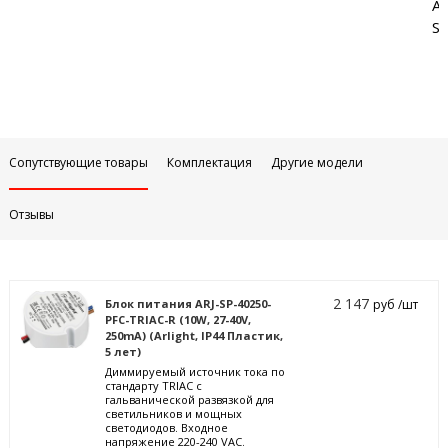
Аб
Sa
Сопутствующие товары
Комплектация
Другие модели
Отзывы
2 147
Блок питания ARJ-SP-40250-
руб /шт
PFC-TRIAC-R (10W, 27-40V,
250mA) (Arlight, IP44 Пластик,
5 лет)
Диммируемый источник тока по
стандарту TRIAC с
гальванической развязкой для
светильников и мощных
светодиодов. Входное
напряжение 220-240 VAC.