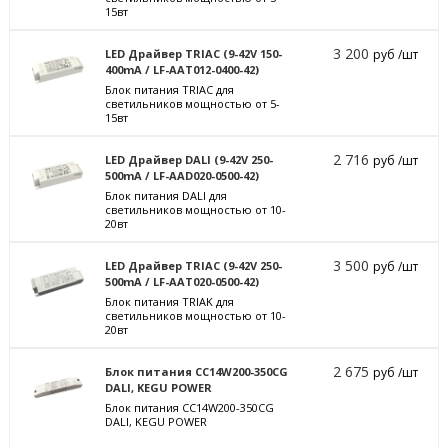
15вт
3 200
LED Драйвер TRIAC (9-42V 150-
руб /шт
400mA / LF-AAT012-0400-42)
Блок питания TRIAC для
светильников мощностью от 5-
15вт
2 716
LED Драйвер DALI (9-42V 250-
руб /шт
500mA / LF-AAD020-0500-42)
Блок питания DALI для
светильников мощностью от 10-
20вт
3 500
LED Драйвер TRIAC (9-42V 250-
руб /шт
500mA / LF-AAT020-0500-42)
Блок питания TRIAK для
светильников мощностью от 10-
20вт
2 675
Блок питания CC14W200-350CG
руб /шт
DALI, KEGU POWER
Блок питания CC14W200-350CG
DALI, KEGU POWER