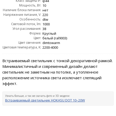
Класс защиты IP:
ip44
Мощность, Вт:
10
Наличие блока питания:
нет
Напряжение питания, V:
220
Особенность:
dtw
Световой поток, lm:
1000
Угол рассеивания:
38
Форма:
Круглый
Цвет:
белый (ral9003)
Цвет свечения:
dimtowarm
Цветовая температура, K:
2200-4000
Встраиваемый светильник с тонкой декоративной рамкой.
Минималистичный и современный дизайн делают
светильник не заметным на потолке, а утопленное
расположение источника света исключает слепящий
эффект.
Узнать больше, а так же скачать фото и 3D модели:
Встраиваемый светильник HOKASU DOT 10–20W