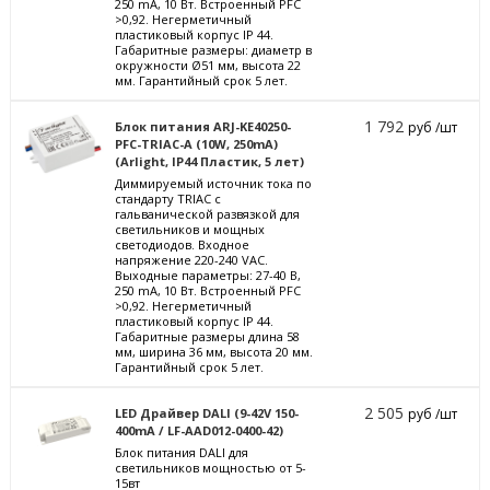
250 mА, 10 Вт. Встроенный PFC
>0,92. Негерметичный
пластиковый корпус IP 44.
Габаритные размеры: диаметр в
окружности Ø51 мм, высота 22
мм. Гарантийный срок 5 лет.
1 792
Блок питания ARJ-KE40250-
руб /шт
PFC-TRIAC-A (10W, 250mA)
(Arlight, IP44 Пластик, 5 лет)
Диммируемый источник тока по
стандарту TRIAC с
гальванической развязкой для
светильников и мощных
светодиодов. Входное
напряжение 220-240 VAC.
Выходные параметры: 27-40 В,
250 mА, 10 Вт. Встроенный PFC
>0,92. Негерметичный
пластиковый корпус IP 44.
Габаритные размеры длина 58
мм, ширина 36 мм, высота 20 мм.
Гарантийный срок 5 лет.
2 505
LED Драйвер DALI (9-42V 150-
руб /шт
400mA / LF-AAD012-0400-42)
Блок питания DALI для
светильников мощностью от 5-
15вт