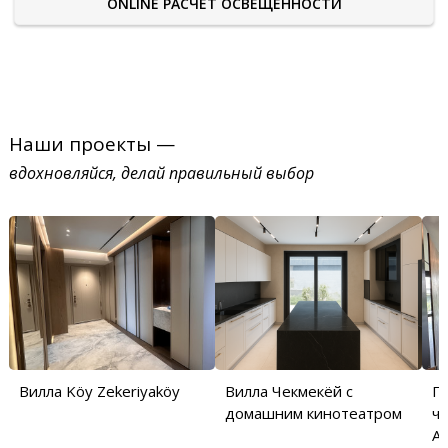
ONLINE РАСЧЕТ ОСВЕЩЕННОСТИ
Наши проекты —
вдохновляйся, делай правильный выбор
Вилла Köy Zekeriyaköy
Вилла Чекмекёй с
П
домашним кинотеатром
ча
Аб