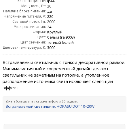
Класс защиты IP:
ip44
Мощность, Вт:
20
Наличие блока питания:
да
Напряжение питания, V:
220
Световой поток, lm:
2000
Угол рассеивания:
24
Форма:
Круглый
Цвет:
белый (ral9003)
Цвет свечения:
теплый белый
Цветовая температура, K:
3000
Встраиваемый светильник с тонкой декоративной рамкой.
Минималистичный и современный дизайн делают
светильник не заметным на потолке, а утопленное
расположение источника света исключает слепящий
эффект.
Узнать больше, а так же скачать фото и 3D модели:
Встраиваемый светильник HOKASU DOT 10–20W