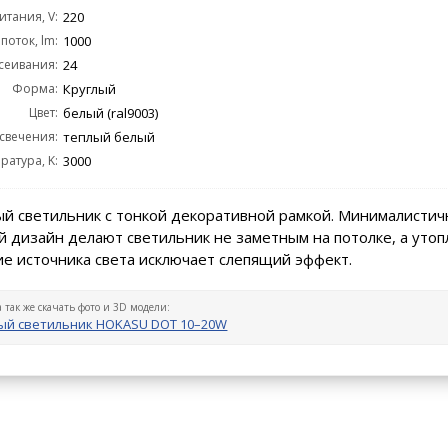
тания, V:
220
поток, lm:
1000
сеивания:
24
Форма:
Круглый
Цвет:
белый (ral9003)
 свечения:
теплый белый
ратура, K:
3000
й светильник с тонкой декоративной рамкой. Минималистич
 дизайн делают светильник не заметным на потолке, а уто
е источника света исключает слепящий эффект.
а так же скачать фото и 3D модели:
ый светильник HOKASU DOT 10–20W