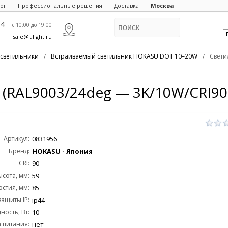
ог
Профессиональные решения
Доставка
Москва
84
c 10:00 до 19:00
sale@ulight.ru
светильники
/
Встраиваемый светильник HOKASU DOT 10–20W
/
Свети
(RAL9003/24deg — 3K/10W/CRI90
Артикул:
0831956
Бренд:
HOKASU - Япония
CRI:
90
ысота, мм:
59
стия, мм:
85
защиты IP:
ip44
ость, Вт:
10
 питания:
нет