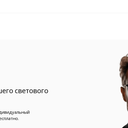
его светового
ндивидуальный
есплатно.