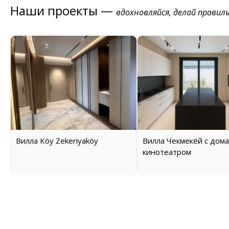
Наши проекты —
вдохновляйся, делай правил
Вилла Köy Zekeriyaköy
Вилла Чекмекёй с дом
кинотеатром