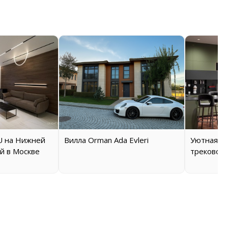
 на Нижней
Вилла Orman Ada Evleri
Уютная кв
й в Москве
трековой 