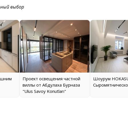
ьный выбор
ашним
Проект освещения частной
Шоурум HOKASU
виллы от Абдулаха Бурназа
Сыромятническо
"Ulus Savoy Konutları"