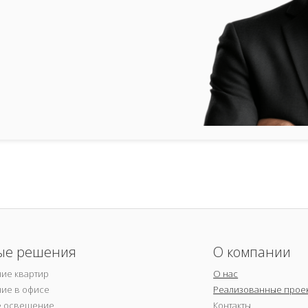
ые решения
О компании
ие квартир
О нас
ие в офисе
Реализованные прое
е освещение
Контакты