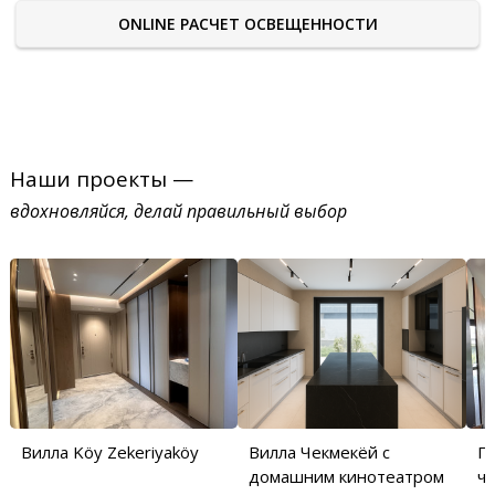
ONLINE РАСЧЕТ ОСВЕЩЕННОСТИ
Наши проекты —
вдохновляйся, делай правильный выбор
Вилла Köy Zekeriyaköy
Вилла Чекмекёй с
П
домашним кинотеатром
ча