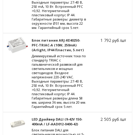
Выходные параметры: 27-40 В,
250 mА, 10 Вт. Встроенный PFC
>0,92. Негерметичный
пластиковый корпус IP 44.
Габаритные размеры: диаметр в
окружности Ø51 мм, высота 22
мм. Гарантийный срок 5 лет.
1 792
Блок питания ARJ-KE40250-
руб /шт
PFC-TRIAC-A (10W, 250mA)
(Arlight, IP44 Пластик, 5 лет)
Диммируемый источник тока по
стандарту TRIAC с
гальванической развязкой для
светильников и мощных
светодиодов. Входное
напряжение 220-240 VAC.
Выходные параметры: 27-40 В,
250 mА, 10 Вт. Встроенный PFC
>0,92. Негерметичный
пластиковый корпус IP 44.
Габаритные размеры длина 58
мм, ширина 36 мм, высота 20 мм.
Гарантийный срок 5 лет.
2 505
LED Драйвер DALI (9-42V 150-
руб /шт
400mA / LF-AAD012-0400-42)
Блок питания DALI для
светильников мощностью от 5-