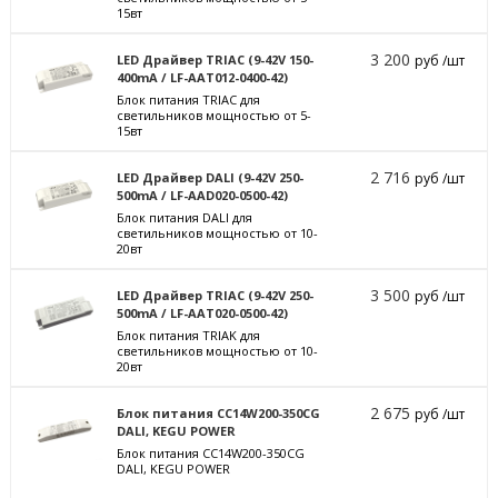
15вт
3 200
LED Драйвер TRIAC (9-42V 150-
руб /шт
400mA / LF-AAT012-0400-42)
Блок питания TRIAC для
светильников мощностью от 5-
15вт
2 716
LED Драйвер DALI (9-42V 250-
руб /шт
500mA / LF-AAD020-0500-42)
Блок питания DALI для
светильников мощностью от 10-
20вт
3 500
LED Драйвер TRIAC (9-42V 250-
руб /шт
500mA / LF-AAT020-0500-42)
Блок питания TRIAK для
светильников мощностью от 10-
20вт
2 675
Блок питания CC14W200-350CG
руб /шт
DALI, KEGU POWER
Блок питания CC14W200-350CG
DALI, KEGU POWER