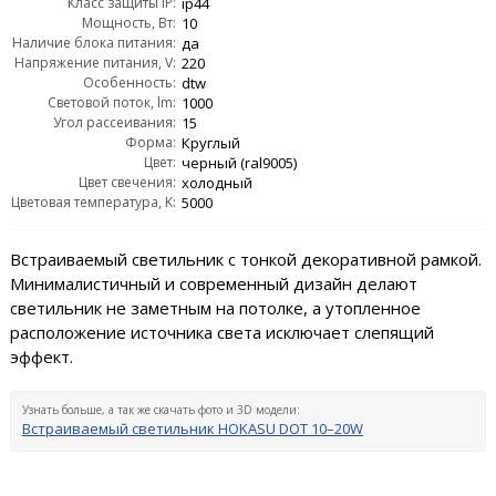
Класс защиты IP:
ip44
Мощность, Вт:
10
Наличие блока питания:
да
Напряжение питания, V:
220
Особенность:
dtw
Световой поток, lm:
1000
Угол рассеивания:
15
Форма:
Круглый
Цвет:
черный (ral9005)
Цвет свечения:
холодный
Цветовая температура, K:
5000
Встраиваемый светильник с тонкой декоративной рамкой.
Минималистичный и современный дизайн делают
светильник не заметным на потолке, а утопленное
расположение источника света исключает слепящий
эффект.
Узнать больше, а так же скачать фото и 3D модели:
Встраиваемый светильник HOKASU DOT 10–20W