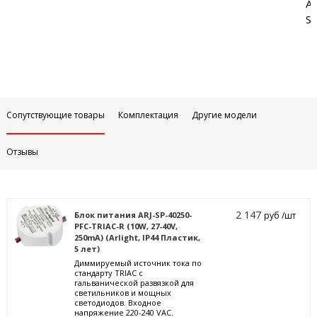
Аб
Sa
Сопутствующие товары
Комплектация
Другие модели
Отзывы
2 147
Блок питания ARJ-SP-40250-
руб /шт
PFC-TRIAC-R (10W, 27-40V,
250mA) (Arlight, IP44 Пластик,
5 лет)
Диммируемый источник тока по
стандарту TRIAC с
гальванической развязкой для
светильников и мощных
светодиодов. Входное
напряжение 220-240 VAC.