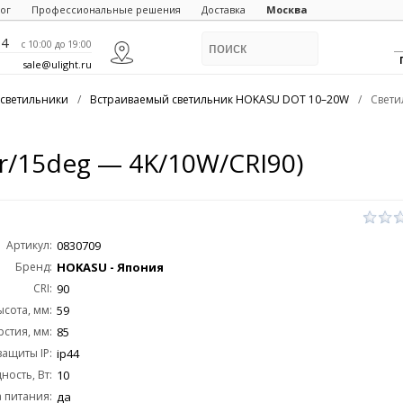
ог
Профессиональные решения
Доставка
Москва
84
c 10:00 до 19:00
sale@ulight.ru
светильники
/
Встраиваемый светильник HOKASU DOT 10–20W
/
Свети
r/15deg — 4K/10W/CRI90)
Артикул:
0830709
Бренд:
HOKASU - Япония
CRI:
90
ысота, мм:
59
стия, мм:
85
защиты IP:
ip44
ость, Вт:
10
 питания:
да