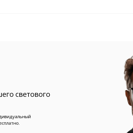
его светового
ндивидуальный
есплатно.