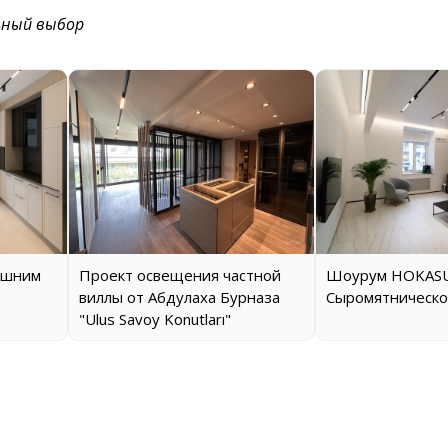
ьный выбор
ашним
Проект освещения частной
Шоурум HOKASU
виллы от Абдулаха Бурназа
Сыромятническо
"Ulus Savoy Konutları"