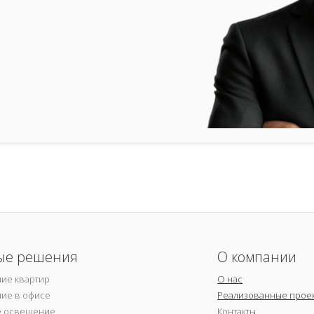
ые решения
О компании
ие квартир
О нас
ие в офисе
Реализованные прое
е освещение
Контакты