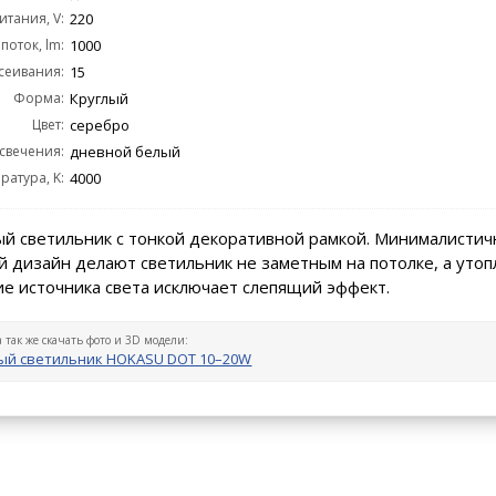
тания, V:
220
поток, lm:
1000
сеивания:
15
Форма:
Круглый
Цвет:
серебро
 свечения:
дневной белый
ратура, K:
4000
й светильник с тонкой декоративной рамкой. Минималистич
 дизайн делают светильник не заметным на потолке, а уто
е источника света исключает слепящий эффект.
а так же скачать фото и 3D модели:
ый светильник HOKASU DOT 10–20W