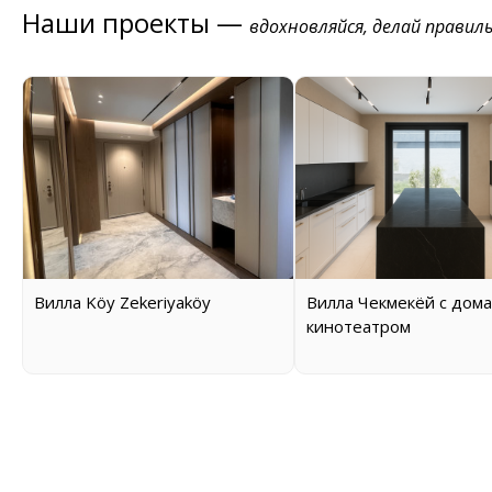
Наши проекты —
вдохновляйся, делай правил
Вилла Köy Zekeriyaköy
Вилла Чекмекёй с дом
кинотеатром