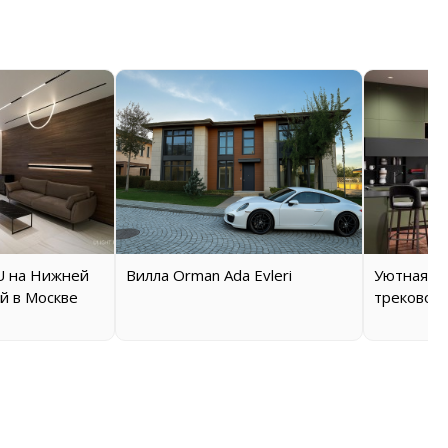
 на Нижней
Вилла Orman Ada Evleri
Уютная кв
й в Москве
трековой 