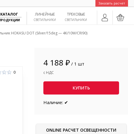
Заказать расчет
КАТАЛОГ
ЛИНЕЙНЫЕ
ТРЕКОВЫЕ
СВЕТИЛЬНИКИ
СВЕТИЛЬНИКИ
ПРОДУКЦИИ
льник HOKASU DOT (Silver/15deg — 4K/10W/CRI90)
4 188 ₽
/ 1 шт
0
с НДС
КУПИТЬ
Наличие: ✔
ONLINE РАСЧЕТ ОСВЕЩЕННОСТИ