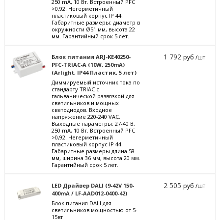
250 mА, 10 Вт. Встроенный PFC
>0,92. Негерметичный
пластиковый корпус IP 44.
Габаритные размеры: диаметр в
окружности Ø51 мм, высота 22
мм. Гарантийный срок 5 лет.
1 792
Блок питания ARJ-KE40250-
руб /шт
PFC-TRIAC-A (10W, 250mA)
(Arlight, IP44 Пластик, 5 лет)
Диммируемый источник тока по
стандарту TRIAC с
гальванической развязкой для
светильников и мощных
светодиодов. Входное
напряжение 220-240 VAC.
Выходные параметры: 27-40 В,
250 mА, 10 Вт. Встроенный PFC
>0,92. Негерметичный
пластиковый корпус IP 44.
Габаритные размеры длина 58
мм, ширина 36 мм, высота 20 мм.
Гарантийный срок 5 лет.
2 505
LED Драйвер DALI (9-42V 150-
руб /шт
400mA / LF-AAD012-0400-42)
Блок питания DALI для
светильников мощностью от 5-
15вт