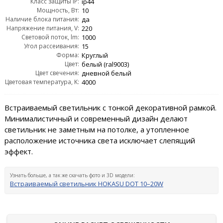
Класс защиты IP:
ip44
Мощность, Вт:
10
Наличие блока питания:
да
Напряжение питания, V:
220
Световой поток, lm:
1000
Угол рассеивания:
15
Форма:
Круглый
Цвет:
белый (ral9003)
Цвет свечения:
дневной белый
Цветовая температура, K:
4000
Встраиваемый светильник с тонкой декоративной рамкой.
Минималистичный и современный дизайн делают
светильник не заметным на потолке, а утопленное
расположение источника света исключает слепящий
эффект.
Узнать больше, а так же скачать фото и 3D модели:
Встраиваемый светильник HOKASU DOT 10–20W