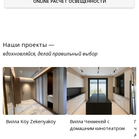
ONLINE РАСЧЕТ ОСВЕЩЕННОСТИ
Наши проекты —
вдохновляйся, делай правильный выбор
Вилла Köy Zekeriyaköy
Вилла Чекмекёй с
П
домашним кинотеатром
ча
Аб