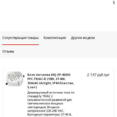
Sa
Сопутствующие товары
Комплектация
Другие модели
Отзывы
2 147
Блок питания ARJ-SP-40250-
руб /шт
PFC-TRIAC-R (10W, 27-40V,
250mA) (Arlight, IP44 Пластик,
5 лет)
Диммируемый источник тока по
стандарту TRIAC с
гальванической развязкой для
светильников и мощных
светодиодов. Входное
напряжение 220-240 VAC.
Выходные параметры: 27-40 В,