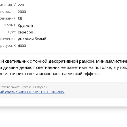
тания, V:
220
поток, lm:
2000
сеивания:
38
Форма:
Круглый
Цвет:
серебро
 свечения:
дневной белый
ратура, K:
4000
й светильник с тонкой декоративной рамкой. Минималистич
 дизайн делают светильник не заметным на потолке, а уто
е источника света исключает слепящий эффект.
а так же скачать фото и 3D модели:
ый светильник HOKASU DOT 10–20W