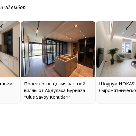
ьный выбор
ашним
Проект освещения частной
Шоурум HOKASU
виллы от Абдулаха Бурназа
Сыромятническо
"Ulus Savoy Konutları"