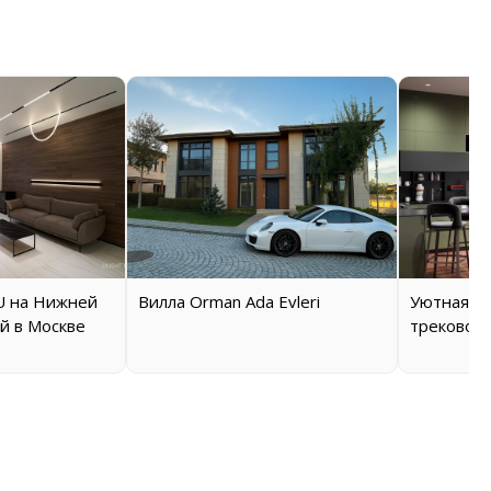
 на Нижней
Вилла Orman Ada Evleri
Уютная кв
й в Москве
трековой 