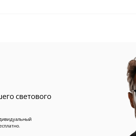
его светового
ндивидуальный
есплатно.