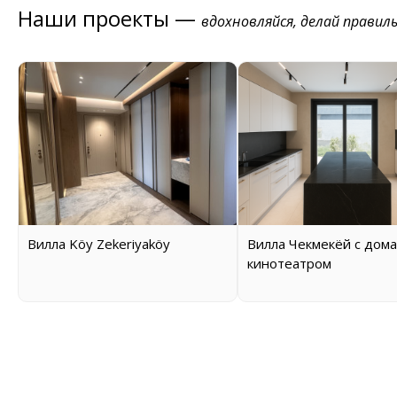
Наши проекты —
вдохновляйся, делай правил
Вилла Köy Zekeriyaköy
Вилла Чекмекёй с дом
кинотеатром