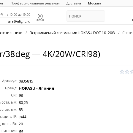
ог
Профессиональные решения
Доставка
Москва
84
c 10:00 до 19:00
sale@ulight.ru
светильники
/
Встраиваемый светильник HOKASU DOT 10–20W
/
Свети
r/38deg — 4K/20W/CRI98)
Артикул:
0835815
Бренд:
HOKASU - Япония
CRI:
98
ысота, мм:
80,25
стия, мм:
85
защиты IP:
ip44
ость, Вт:
20
 питания:
да