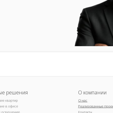
ые решения
О компании
ие квартир
О нас
ие в офисе
Реализованные прое
е освещение
Контакты