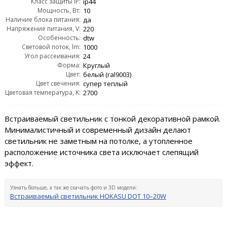
Класс защиты IP:
ip44
Мощность, Вт:
10
Наличие блока питания:
да
Напряжение питания, V:
220
Особенность:
dtw
Световой поток, lm:
1000
Угол рассеивания:
24
Форма:
Круглый
Цвет:
белый (ral9003)
Цвет свечения:
супер теплый
Цветовая температура, K:
2700
Встраиваемый светильник с тонкой декоративной рамкой.
Минималистичный и современный дизайн делают
светильник не заметным на потолке, а утопленное
расположение источника света исключает слепящий
эффект.
Узнать больше, а так же скачать фото и 3D модели:
Встраиваемый светильник HOKASU DOT 10–20W