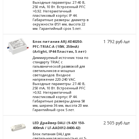
Выходные параметры: 27-40 В,
250 mА, 10 Вт. Встроенный PFC
>0,92. Негерметичный
пластиковый корпус IP 44.
Габаритные размеры: диаметр в
окружности Ø51 мм, высота 22
мм. Гарантийный срок 5 лет.
1 792
Блок питания ARJ-KE40250-
руб /шт
PFC-TRIAC-A (10W, 250mA)
(Arlight, IP44 Пластик, 5 лет)
Диммируемый источник тока по
стандарту TRIAC с
гальванической развязкой для
светильников и мощных
светодиодов. Входное
напряжение 220-240 VAC.
Выходные параметры: 27-40 В,
250 mА, 10 Вт. Встроенный PFC
>0,92. Негерметичный
пластиковый корпус IP 44.
Габаритные размеры длина 58
мм, ширина 36 мм, высота 20 мм.
Гарантийный срок 5 лет.
2 505
LED Драйвер DALI (9-42V 150-
руб /шт
400mA / LF-AAD012-0400-42)
Блок питания DALI для
светильников мощностью от 5-