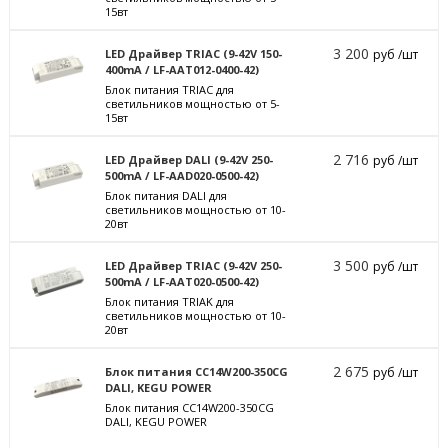
15вт
3 200
LED Драйвер TRIAC (9-42V 150-
руб /шт
400mA / LF-AAT012-0400-42)
Блок питания TRIAC для
светильников мощностью от 5-
15вт
2 716
LED Драйвер DALI (9-42V 250-
руб /шт
500mA / LF-AAD020-0500-42)
Блок питания DALI для
светильников мощностью от 10-
20вт
3 500
LED Драйвер TRIAC (9-42V 250-
руб /шт
500mA / LF-AAT020-0500-42)
Блок питания TRIAK для
светильников мощностью от 10-
20вт
2 675
Блок питания CC14W200-350CG
руб /шт
DALI, KEGU POWER
Блок питания CC14W200-350CG
DALI, KEGU POWER