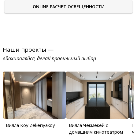
ONLINE РАСЧЕТ ОСВЕЩЕННОСТИ
Наши проекты —
вдохновляйся, делай правильный выбор
Вилла Köy Zekeriyaköy
Вилла Чекмекёй с
П
домашним кинотеатром
ча