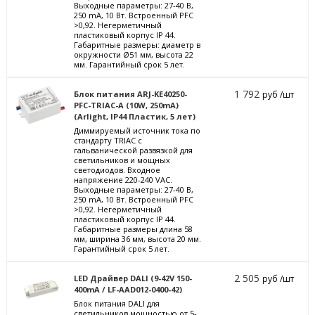
Выходные параметры: 27-40 В,
250 mА, 10 Вт. Встроенный PFC
>0,92. Негерметичный
пластиковый корпус IP 44.
Габаритные размеры: диаметр в
окружности Ø51 мм, высота 22
мм. Гарантийный срок 5 лет.
1 792
Блок питания ARJ-KE40250-
руб /шт
PFC-TRIAC-A (10W, 250mA)
(Arlight, IP44 Пластик, 5 лет)
Диммируемый источник тока по
стандарту TRIAC с
гальванической развязкой для
светильников и мощных
светодиодов. Входное
напряжение 220-240 VAC.
Выходные параметры: 27-40 В,
250 mА, 10 Вт. Встроенный PFC
>0,92. Негерметичный
пластиковый корпус IP 44.
Габаритные размеры длина 58
мм, ширина 36 мм, высота 20 мм.
Гарантийный срок 5 лет.
2 505
LED Драйвер DALI (9-42V 150-
руб /шт
400mA / LF-AAD012-0400-42)
Блок питания DALI для
светильников мощностью от 5-