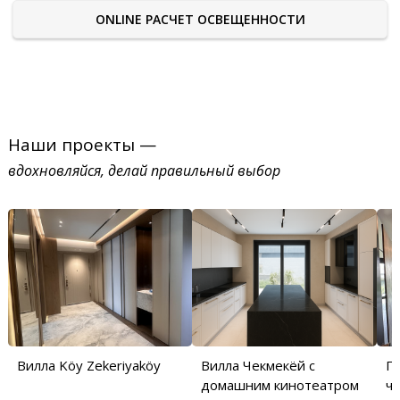
ONLINE РАСЧЕТ ОСВЕЩЕННОСТИ
Наши проекты —
вдохновляйся, делай правильный выбор
Вилла Köy Zekeriyaköy
Вилла Чекмекёй с
П
домашним кинотеатром
ча