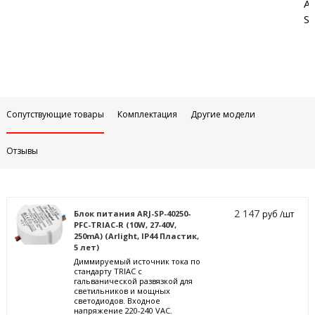
Аб
Sa
Сопутствующие товары
Комплектация
Другие модели
Отзывы
2 147
Блок питания ARJ-SP-40250-
руб /шт
PFC-TRIAC-R (10W, 27-40V,
250mA) (Arlight, IP44 Пластик,
5 лет)
Диммируемый источник тока по
стандарту TRIAC с
гальванической развязкой для
светильников и мощных
светодиодов. Входное
напряжение 220-240 VAC.