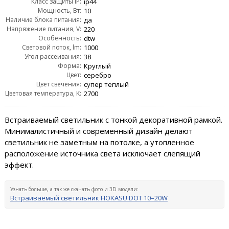
Класс защиты IP:
ip44
Мощность, Вт:
10
Наличие блока питания:
да
Напряжение питания, V:
220
Особенность:
dtw
Световой поток, lm:
1000
Угол рассеивания:
38
Форма:
Круглый
Цвет:
серебро
Цвет свечения:
супер теплый
Цветовая температура, K:
2700
Встраиваемый светильник с тонкой декоративной рамкой.
Минималистичный и современный дизайн делают
светильник не заметным на потолке, а утопленное
расположение источника света исключает слепящий
эффект.
Узнать больше, а так же скачать фото и 3D модели:
Встраиваемый светильник HOKASU DOT 10–20W