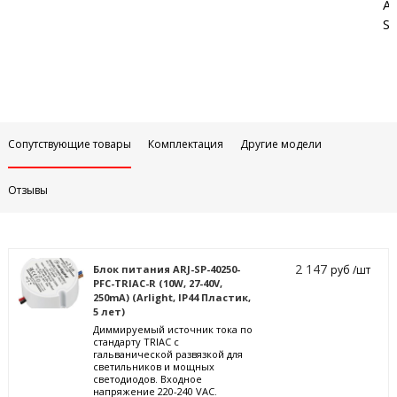
Аб
Sa
Сопутствующие товары
Комплектация
Другие модели
Отзывы
2 147
Блок питания ARJ-SP-40250-
руб /шт
PFC-TRIAC-R (10W, 27-40V,
250mA) (Arlight, IP44 Пластик,
5 лет)
Диммируемый источник тока по
стандарту TRIAC с
гальванической развязкой для
светильников и мощных
светодиодов. Входное
напряжение 220-240 VAC.