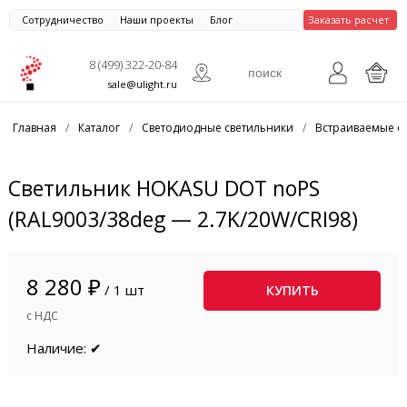
Сотрудничество
Наши проекты
Блог
Заказать расчет
8 (499) 322-20-84
sale@ulight.ru
Главная
/
Каталог
/
Светодиодные светильники
/
Встраиваемые с
Светильник HOKASU DOT noPS
(RAL9003/38deg — 2.7K/20W/CRI98)
8 280 ₽
/ 1 шт
КУПИТЬ
с НДС
Наличие: ✔