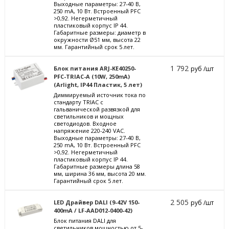
Выходные параметры: 27-40 В,
250 mА, 10 Вт. Встроенный PFC
>0,92. Негерметичный
пластиковый корпус IP 44.
Габаритные размеры: диаметр в
окружности Ø51 мм, высота 22
мм. Гарантийный срок 5 лет.
1 792
Блок питания ARJ-KE40250-
руб /шт
PFC-TRIAC-A (10W, 250mA)
(Arlight, IP44 Пластик, 5 лет)
Диммируемый источник тока по
стандарту TRIAC с
гальванической развязкой для
светильников и мощных
светодиодов. Входное
напряжение 220-240 VAC.
Выходные параметры: 27-40 В,
250 mА, 10 Вт. Встроенный PFC
>0,92. Негерметичный
пластиковый корпус IP 44.
Габаритные размеры длина 58
мм, ширина 36 мм, высота 20 мм.
Гарантийный срок 5 лет.
2 505
LED Драйвер DALI (9-42V 150-
руб /шт
400mA / LF-AAD012-0400-42)
Блок питания DALI для
светильников мощностью от 5-