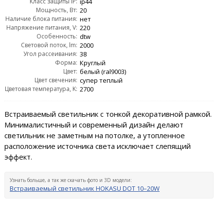
Класс защиты IP:
ip44
Мощность, Вт:
20
Наличие блока питания:
нет
Напряжение питания, V:
220
Особенность:
dtw
Световой поток, lm:
2000
Угол рассеивания:
38
Форма:
Круглый
Цвет:
белый (ral9003)
Цвет свечения:
супер теплый
Цветовая температура, K:
2700
Встраиваемый светильник с тонкой декоративной рамкой.
Минималистичный и современный дизайн делают
светильник не заметным на потолке, а утопленное
расположение источника света исключает слепящий
эффект.
Узнать больше, а так же скачать фото и 3D модели:
Встраиваемый светильник HOKASU DOT 10–20W