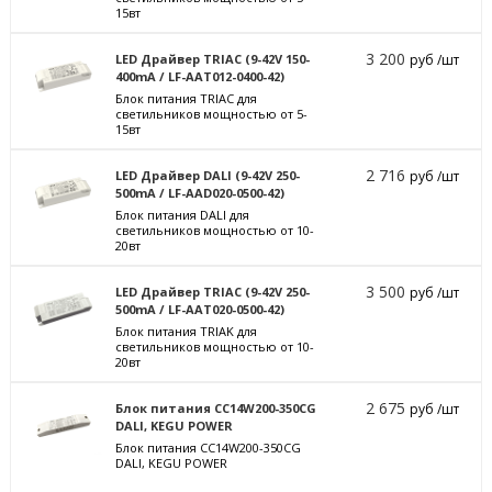
15вт
3 200
LED Драйвер TRIAC (9-42V 150-
руб /шт
400mA / LF-AAT012-0400-42)
Блок питания TRIAC для
светильников мощностью от 5-
15вт
2 716
LED Драйвер DALI (9-42V 250-
руб /шт
500mA / LF-AAD020-0500-42)
Блок питания DALI для
светильников мощностью от 10-
20вт
3 500
LED Драйвер TRIAC (9-42V 250-
руб /шт
500mA / LF-AAT020-0500-42)
Блок питания TRIAK для
светильников мощностью от 10-
20вт
2 675
Блок питания CC14W200-350CG
руб /шт
DALI, KEGU POWER
Блок питания CC14W200-350CG
DALI, KEGU POWER