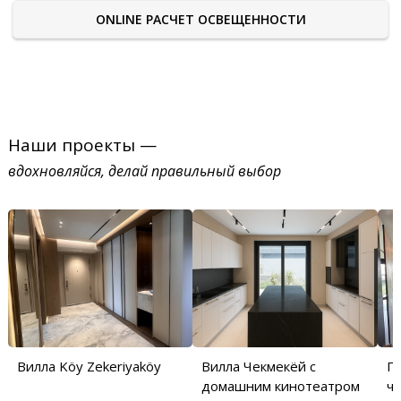
ONLINE РАСЧЕТ ОСВЕЩЕННОСТИ
Наши проекты —
вдохновляйся, делай правильный выбор
Вилла Köy Zekeriyaköy
Вилла Чекмекёй с
П
домашним кинотеатром
ча