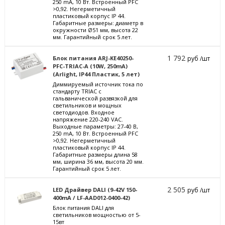
250 mА, 10 Вт. Встроенный PFC
>0,92. Негерметичный
пластиковый корпус IP 44.
Габаритные размеры: диаметр в
окружности Ø51 мм, высота 22
мм. Гарантийный срок 5 лет.
1 792
Блок питания ARJ-KE40250-
руб /шт
PFC-TRIAC-A (10W, 250mA)
(Arlight, IP44 Пластик, 5 лет)
Диммируемый источник тока по
стандарту TRIAC с
гальванической развязкой для
светильников и мощных
светодиодов. Входное
напряжение 220-240 VAC.
Выходные параметры: 27-40 В,
250 mА, 10 Вт. Встроенный PFC
>0,92. Негерметичный
пластиковый корпус IP 44.
Габаритные размеры длина 58
мм, ширина 36 мм, высота 20 мм.
Гарантийный срок 5 лет.
2 505
LED Драйвер DALI (9-42V 150-
руб /шт
400mA / LF-AAD012-0400-42)
Блок питания DALI для
светильников мощностью от 5-
15вт