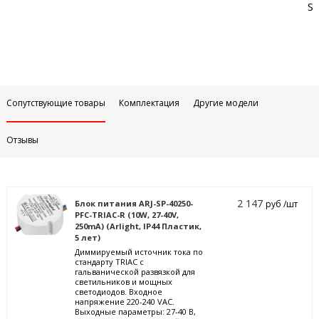
Sa
Сопутствующие товары
Комплектация
Другие модели
Отзывы
2 147
Блок питания ARJ-SP-40250-
руб /шт
PFC-TRIAC-R (10W, 27-40V,
250mA) (Arlight, IP44 Пластик,
5 лет)
Диммируемый источник тока по
стандарту TRIAC с
гальванической развязкой для
светильников и мощных
светодиодов. Входное
напряжение 220-240 VAC.
Выходные параметры: 27-40 В,