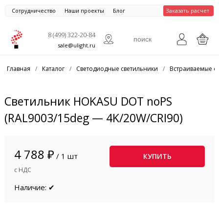
Сотрудничество
Наши проекты
Блог
Заказать расчет
8 (499) 322-20-84
sale@ulight.ru
Главная
/
Каталог
/
Светодиодные светильники
/
Встраиваемые с
Светильник HOKASU DOT noPS
(RAL9003/15deg — 4K/20W/CRI90)
4 788 ₽
/ 1 шт
КУПИТЬ
с НДС
Наличие: ✔