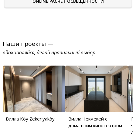
ONLINE РАСЧЕТ ОСВЕЩЕННОСТИ
Наши проекты —
вдохновляйся, делай правильный выбор
Вилла Köy Zekeriyaköy
Вилла Чекмекёй с
П
домашним кинотеатром
ча
Аб