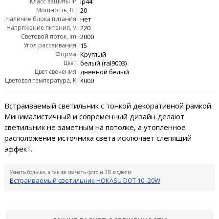
Класс защиты IP:
ip44
Мощность, Вт:
20
Наличие блока питания:
нет
Напряжение питания, V:
220
Световой поток, lm:
2000
Угол рассеивания:
15
Форма:
Круглый
Цвет:
белый (ral9003)
Цвет свечения:
дневной белый
Цветовая температура, K:
4000
Встраиваемый светильник с тонкой декоративной рамкой.
Минималистичный и современный дизайн делают
светильник не заметным на потолке, а утопленное
расположение источника света исключает слепящий
эффект.
Узнать больше, а так же скачать фото и 3D модели:
Встраиваемый светильник HOKASU DOT 10–20W