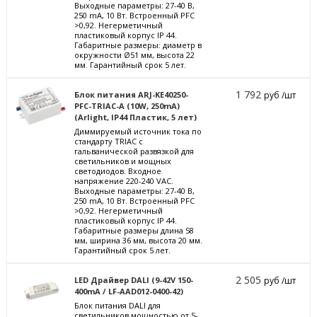
Выходные параметры: 27-40 В,
250 mА, 10 Вт. Встроенный PFC
>0,92. Негерметичный
пластиковый корпус IP 44.
Габаритные размеры: диаметр в
окружности Ø51 мм, высота 22
мм. Гарантийный срок 5 лет.
1 792
Блок питания ARJ-KE40250-
руб /шт
PFC-TRIAC-A (10W, 250mA)
(Arlight, IP44 Пластик, 5 лет)
Диммируемый источник тока по
стандарту TRIAC с
гальванической развязкой для
светильников и мощных
светодиодов. Входное
напряжение 220-240 VAC.
Выходные параметры: 27-40 В,
250 mА, 10 Вт. Встроенный PFC
>0,92. Негерметичный
пластиковый корпус IP 44.
Габаритные размеры длина 58
мм, ширина 36 мм, высота 20 мм.
Гарантийный срок 5 лет.
2 505
LED Драйвер DALI (9-42V 150-
руб /шт
400mA / LF-AAD012-0400-42)
Блок питания DALI для
светильников мощностью от 5-