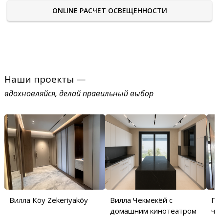
ONLINE РАСЧЕТ ОСВЕЩЕННОСТИ
Наши проекты —
вдохновляйся, делай правильный выбор
Вилла Köy Zekeriyaköy
Вилла Чекмекёй с
П
домашним кинотеатром
ча