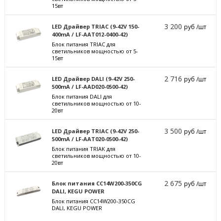
15вт
3 200
LED Драйвер TRIAC (9-42V 150-
руб /шт
400mA / LF-AAT012-0400-42)
Блок питания TRIAC для
светильников мощностью от 5-
15вт
2 716
LED Драйвер DALI (9-42V 250-
руб /шт
500mA / LF-AAD020-0500-42)
Блок питания DALI для
светильников мощностью от 10-
20вт
3 500
LED Драйвер TRIAC (9-42V 250-
руб /шт
500mA / LF-AAT020-0500-42)
Блок питания TRIAK для
светильников мощностью от 10-
20вт
2 675
Блок питания CC14W200-350CG
руб /шт
DALI, KEGU POWER
Блок питания CC14W200-350CG
DALI, KEGU POWER