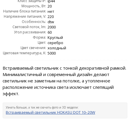
Класс защиты IP:
ip44
Мощность, Вт:
20
Наличие блока питания:
нет
Напряжение питания, V:
220
Особенность:
dtw
Световой поток, lm:
2000
Угол рассеивания:
60
Форма:
Круглый
Цвет:
серебро
Цвет свечения:
холодный
Цветовая температура, K:
5000
Встраиваемый светильник с тонкой декоративной рамкой.
Минималистичный и современный дизайн делают
светильник не заметным на потолке, а утопленное
расположение источника света исключает слепящий
эффект.
Узнать больше, а так же скачать фото и 3D модели:
Встраиваемый светильник HOKASU DOT 10–20W