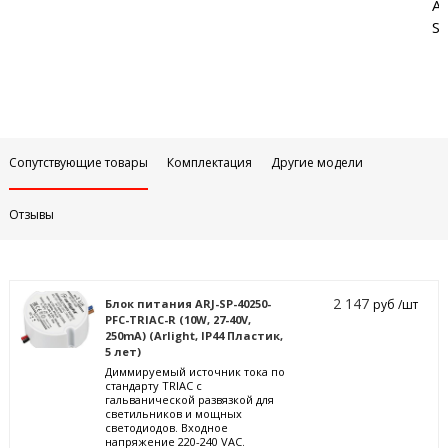
Аб
Sa
Сопутствующие товары
Комплектация
Другие модели
Отзывы
2 147
Блок питания ARJ-SP-40250-
руб /шт
PFC-TRIAC-R (10W, 27-40V,
250mA) (Arlight, IP44 Пластик,
5 лет)
Диммируемый источник тока по
стандарту TRIAC с
гальванической развязкой для
светильников и мощных
светодиодов. Входное
напряжение 220-240 VAC.