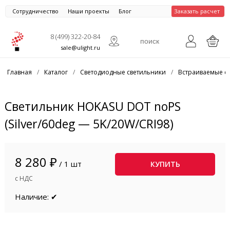
Сотрудничество
Наши проекты
Блог
Заказать расчет
8 (499) 322-20-84
sale@ulight.ru
Главная
/
Каталог
/
Светодиодные светильники
/
Встраиваемые с
Светильник HOKASU DOT noPS
(Silver/60deg — 5K/20W/CRI98)
8 280 ₽
/ 1 шт
КУПИТЬ
с НДС
Наличие: ✔