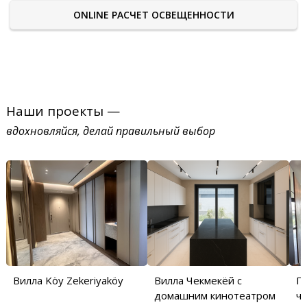
ONLINE РАСЧЕТ ОСВЕЩЕННОСТИ
Наши проекты —
вдохновляйся, делай правильный выбор
Вилла Köy Zekeriyaköy
Вилла Чекмекёй с
П
домашним кинотеатром
ча