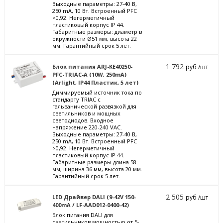
Выходные параметры: 27-40 В,
250 mА, 10 Вт. Встроенный PFC
>0,92. Негерметичный
пластиковый корпус IP 44.
Габаритные размеры: диаметр в
окружности Ø51 мм, высота 22
мм. Гарантийный срок 5 лет.
1 792
Блок питания ARJ-KE40250-
руб /шт
PFC-TRIAC-A (10W, 250mA)
(Arlight, IP44 Пластик, 5 лет)
Диммируемый источник тока по
стандарту TRIAC с
гальванической развязкой для
светильников и мощных
светодиодов. Входное
напряжение 220-240 VAC.
Выходные параметры: 27-40 В,
250 mА, 10 Вт. Встроенный PFC
>0,92. Негерметичный
пластиковый корпус IP 44.
Габаритные размеры длина 58
мм, ширина 36 мм, высота 20 мм.
Гарантийный срок 5 лет.
2 505
LED Драйвер DALI (9-42V 150-
руб /шт
400mA / LF-AAD012-0400-42)
Блок питания DALI для
светильников мощностью от 5-