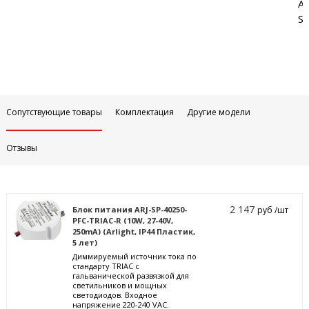
Аб
Sa
Сопутствующие товары
Комплектация
Другие модели
Отзывы
2 147
Блок питания ARJ-SP-40250-
руб /шт
PFC-TRIAC-R (10W, 27-40V,
250mA) (Arlight, IP44 Пластик,
5 лет)
Диммируемый источник тока по
стандарту TRIAC с
гальванической развязкой для
светильников и мощных
светодиодов. Входное
напряжение 220-240 VAC.