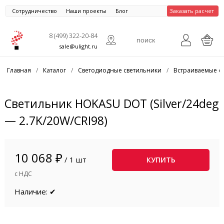
Сотрудничество
Наши проекты
Блог
Заказать расчет
8 (499) 322-20-84
sale@ulight.ru
Главная
/
Каталог
/
Светодиодные светильники
/
Встраиваемые с
Светильник HOKASU DOT (Silver/24deg
— 2.7K/20W/CRI98)
10 068 ₽
/ 1 шт
КУПИТЬ
с НДС
Наличие: ✔