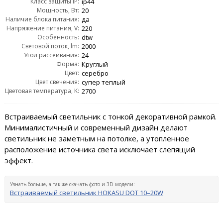
Класс защиты IP:
ip44
Мощность, Вт:
20
Наличие блока питания:
да
Напряжение питания, V:
220
Особенность:
dtw
Световой поток, lm:
2000
Угол рассеивания:
24
Форма:
Круглый
Цвет:
серебро
Цвет свечения:
супер теплый
Цветовая температура, K:
2700
Встраиваемый светильник с тонкой декоративной рамкой.
Минималистичный и современный дизайн делают
светильник не заметным на потолке, а утопленное
расположение источника света исключает слепящий
эффект.
Узнать больше, а так же скачать фото и 3D модели:
Встраиваемый светильник HOKASU DOT 10–20W