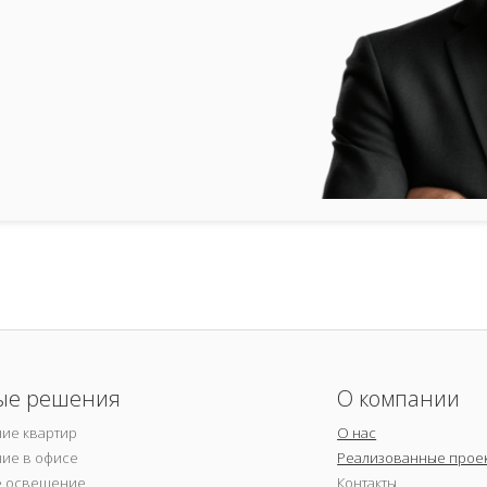
ые решения
О компании
ие квартир
О нас
ие в офисе
Реализованные прое
е освещение
Контакты