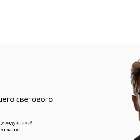
его светового
ндивидуальный
есплатно.