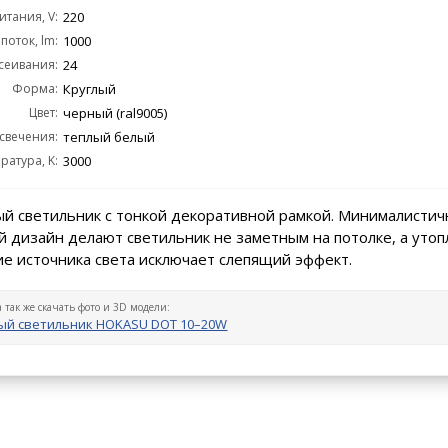
тания, V:
220
поток, lm:
1000
сеивания:
24
Форма:
Круглый
Цвет:
черный (ral9005)
 свечения:
теплый белый
ратура, K:
3000
й светильник с тонкой декоративной рамкой. Минималистич
 дизайн делают светильник не заметным на потолке, а уто
е источника света исключает слепящий эффект.
а так же скачать фото и 3D модели:
ый светильник HOKASU DOT 10–20W