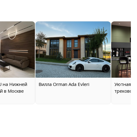
 на Нижней
Вилла Orman Ada Evleri
Уютная кв
й в Москве
трековой 