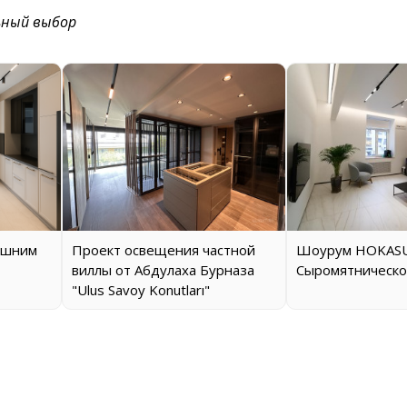
ьный выбор
ашним
Проект освещения частной
Шоурум HOKASU
виллы от Абдулаха Бурназа
Сыромятническо
"Ulus Savoy Konutları"