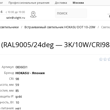
ог
Профессиональные решения
Доставка
Москва
84
c 10:00 до 19:00
sale@ulight.ru
светильники
/
Встраиваемый светильник HOKASU DOT 10–20W
/
Свети
(RAL9005/24deg — 3K/10W/CRI98
Артикул:
0836031
Бренд:
HOKASU - Япония
CRI:
98
ысота, мм:
59
стия, мм:
85
защиты IP:
ip44
ость, Вт:
10
 питания:
нет