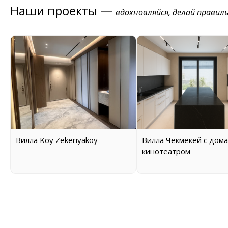
Наши проекты —
вдохновляйся, делай правил
Вилла Köy Zekeriyaköy
Вилла Чекмекёй с дом
кинотеатром