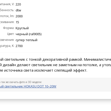
тания, V:
220
бенность:
dtw
поток, lm:
2000
сеивания:
15
Форма:
Круглый
Цвет:
черный (ral9005)
 свечения:
супер теплый
ратура, K:
2700
й светильник с тонкой декоративной рамкой. Минималистич
 дизайн делают светильник не заметным на потолке, а уто
е источника света исключает слепящий эффект.
а так же скачать фото и 3D модели:
ый светильник HOKASU DOT 10–20W