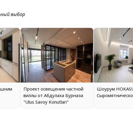
ьный выбор
ашним
Проект освещения частной
Шоурум HOKASU
виллы от Абдулаха Бурназа
Сыромятническо
"Ulus Savoy Konutları"