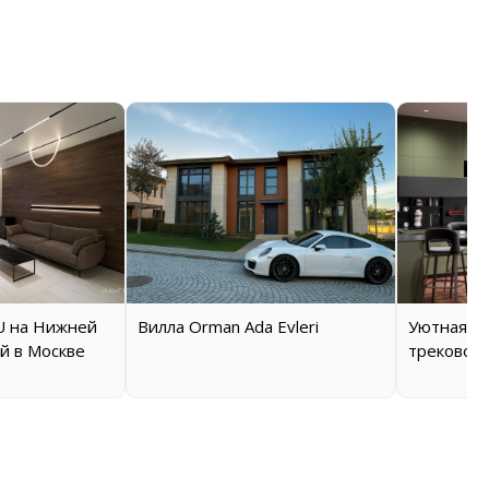
 на Нижней
Вилла Orman Ada Evleri
Уютная кв
й в Москве
трековой 