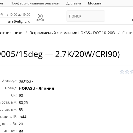
ог
Профессиональные решения
Доставка
Москва
84
c 10:00 до 19:00
sale@ulight.ru
светильники
/
Встраиваемый светильник HOKASU DOT 10–20W
/
Свети
005/15deg — 2.7K/20W/CRI90)
Артикул:
0831537
Бренд:
HOKASU - Япония
CRI:
90
ысота, мм:
80,25
стия, мм:
85
защиты IP:
ip44
ость, Вт:
20
 питания:
да