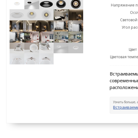
Напряжение пи
Осо
Световой 
Угол рас
Цвет
Цветовая темпе
Встраиваемы
современный
расположени
Узнать больше, 
Встраиваем