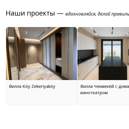
Наши проекты —
вдохновляйся, делай правил
Вилла Köy Zekeriyaköy
Вилла Чекмекёй с дом
кинотеатром