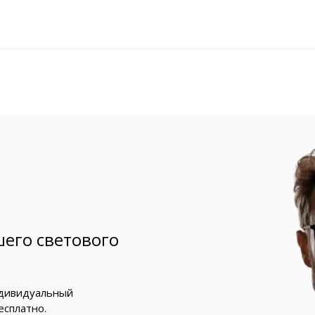
его светового
ндивидуальный
есплатно.