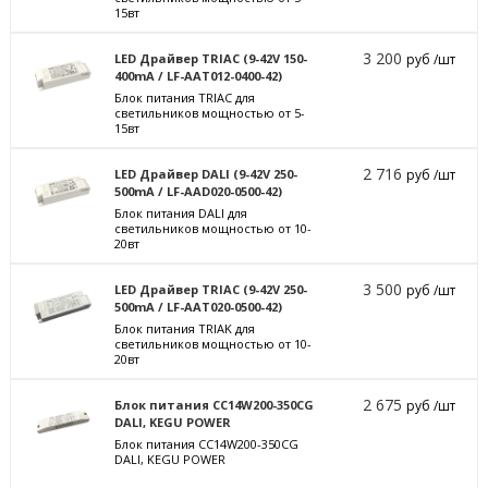
15вт
3 200
LED Драйвер TRIAC (9-42V 150-
руб /шт
400mA / LF-AAT012-0400-42)
Блок питания TRIAC для
светильников мощностью от 5-
15вт
2 716
LED Драйвер DALI (9-42V 250-
руб /шт
500mA / LF-AAD020-0500-42)
Блок питания DALI для
светильников мощностью от 10-
20вт
3 500
LED Драйвер TRIAC (9-42V 250-
руб /шт
500mA / LF-AAT020-0500-42)
Блок питания TRIAK для
светильников мощностью от 10-
20вт
2 675
Блок питания CC14W200-350CG
руб /шт
DALI, KEGU POWER
Блок питания CC14W200-350CG
DALI, KEGU POWER