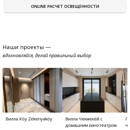
ONLINE РАСЧЕТ ОСВЕЩЕННОСТИ
Наши проекты —
вдохновляйся, делай правильный выбор
Вилла Köy Zekeriyaköy
Вилла Чекмекёй с
П
домашним кинотеатром
ча