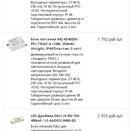
Выходные параметры: 27-40 В,
250 mА, 10 Вт. Встроенный PFC
>0,92. Негерметичный
пластиковый корпус IP 44.
Габаритные размеры: диаметр в
окружности Ø51 мм, высота 22
мм. Гарантийный срок 5 лет.
1 792
Блок питания ARJ-KE40250-
руб /шт
PFC-TRIAC-A (10W, 250mA)
(Arlight, IP44 Пластик, 5 лет)
Диммируемый источник тока по
стандарту TRIAC с
гальванической развязкой для
светильников и мощных
светодиодов. Входное
напряжение 220-240 VAC.
Выходные параметры: 27-40 В,
250 mА, 10 Вт. Встроенный PFC
>0,92. Негерметичный
пластиковый корпус IP 44.
Габаритные размеры длина 58
мм, ширина 36 мм, высота 20 мм.
Гарантийный срок 5 лет.
2 505
LED Драйвер DALI (9-42V 150-
руб /шт
400mA / LF-AAD012-0400-42)
Блок питания DALI для
светильников мощностью от 5-