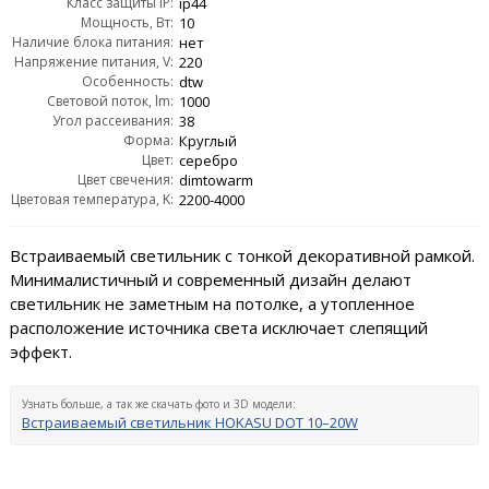
Класс защиты IP:
ip44
Мощность, Вт:
10
Наличие блока питания:
нет
Напряжение питания, V:
220
Особенность:
dtw
Световой поток, lm:
1000
Угол рассеивания:
38
Форма:
Круглый
Цвет:
серебро
Цвет свечения:
dimtowarm
Цветовая температура, K:
2200-4000
Встраиваемый светильник с тонкой декоративной рамкой.
Минималистичный и современный дизайн делают
светильник не заметным на потолке, а утопленное
расположение источника света исключает слепящий
эффект.
Узнать больше, а так же скачать фото и 3D модели:
Встраиваемый светильник HOKASU DOT 10–20W