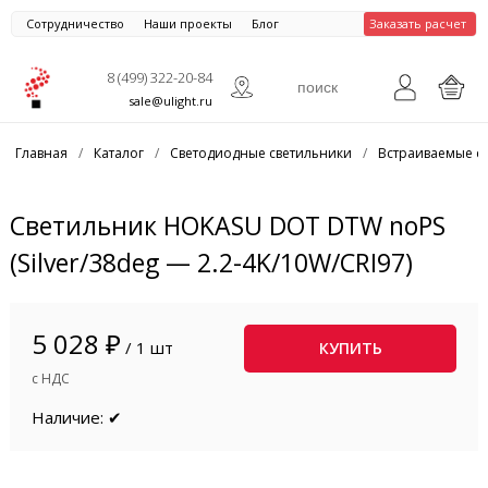
Сотрудничество
Наши проекты
Блог
Заказать расчет
8 (499) 322-20-84
sale@ulight.ru
Главная
/
Каталог
/
Светодиодные светильники
/
Встраиваемые с
Светильник HOKASU DOT DTW noPS
(Silver/38deg — 2.2-4K/10W/CRI97)
5 028 ₽
/ 1 шт
КУПИТЬ
с НДС
Наличие: ✔