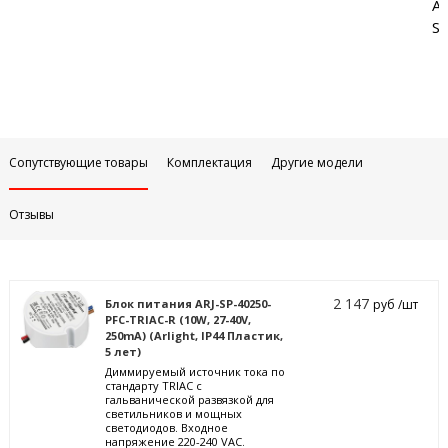
Аб
Sa
Сопутствующие товары
Комплектация
Другие модели
Отзывы
2 147
Блок питания ARJ-SP-40250-
руб /шт
PFC-TRIAC-R (10W, 27-40V,
250mA) (Arlight, IP44 Пластик,
5 лет)
Диммируемый источник тока по
стандарту TRIAC с
гальванической развязкой для
светильников и мощных
светодиодов. Входное
напряжение 220-240 VAC.