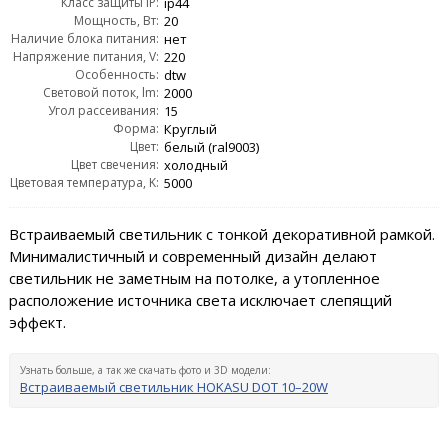
Класс защиты IP:
ip44
Мощность, Вт:
20
Наличие блока питания:
нет
Напряжение питания, V:
220
Особенность:
dtw
Световой поток, lm:
2000
Угол рассеивания:
15
Форма:
Круглый
Цвет:
белый (ral9003)
Цвет свечения:
холодный
Цветовая температура, K:
5000
Встраиваемый светильник с тонкой декоративной рамкой.
Минималистичный и современный дизайн делают
светильник не заметным на потолке, а утопленное
расположение источника света исключает слепящий
эффект.
Узнать больше, а так же скачать фото и 3D модели:
Встраиваемый светильник HOKASU DOT 10–20W