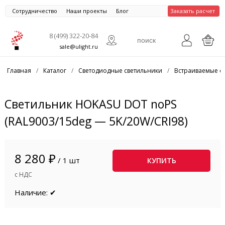
Сотрудничество
Наши проекты
Блог
Заказать расчет
8 (499) 322-20-84
sale@ulight.ru
Главная
/
Каталог
/
Светодиодные светильники
/
Встраиваемые с
Светильник HOKASU DOT noPS
(RAL9003/15deg — 5K/20W/CRI98)
8 280 ₽
/ 1 шт
КУПИТЬ
с НДС
Наличие: ✔