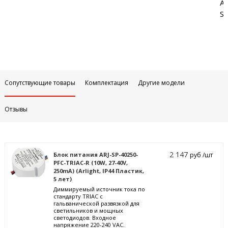
Аб
Sa
Сопутствующие товары
Комплектация
Другие модели
Отзывы
2 147
Блок питания ARJ-SP-40250-
руб /шт
PFC-TRIAC-R (10W, 27-40V,
250mA) (Arlight, IP44 Пластик,
5 лет)
Диммируемый источник тока по
стандарту TRIAC с
гальванической развязкой для
светильников и мощных
светодиодов. Входное
напряжение 220-240 VAC.