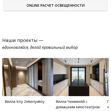
ONLINE РАСЧЕТ ОСВЕЩЕННОСТИ
Наши проекты —
вдохновляйся, делай правильный выбор
Вилла Köy Zekeriyaköy
Вилла Чекмекёй с
П
домашним кинотеатром
ча