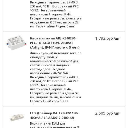
Выходные параметры: 27-40 В,
250 mА, 10 Вт. Встроенный PFC
>0,92. Негерметичный
пластиковый корпус IP 44.
Габаритные размеры: диаметр в
окружности Ø51 мм, высота 22
мм. Гарантийный срок 5 лет.
1 792
Блок питания ARJ-KE40250-
руб /шт
PFC-TRIAC-A (10W, 250mA)
(Arlight, IP44 Пластик, 5 лет)
Диммируемый источник тока по
стандарту TRIAC с
гальванической развязкой для
светильников и мощных
светодиодов. Входное
напряжение 220-240 VAC.
Выходные параметры: 27-40 В,
250 mА, 10 Вт. Встроенный PFC
>0,92. Негерметичный
пластиковый корпус IP 44.
Габаритные размеры длина 58
мм, ширина 36 мм, высота 20 мм.
Гарантийный срок 5 лет.
2 505
LED Драйвер DALI (9-42V 150-
руб /шт
400mA / LF-AAD012-0400-42)
Блок питания DALI для
светильников мощностью от 5-