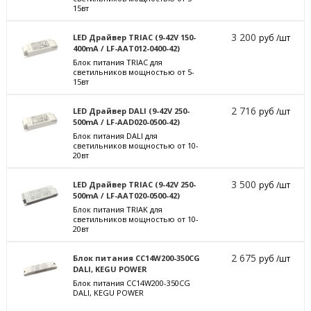
15вт
3 200
LED Драйвер TRIAC (9-42V 150-
руб /шт
400mA / LF-AAT012-0400-42)
Блок питания TRIAC для
светильников мощностью от 5-
15вт
2 716
LED Драйвер DALI (9-42V 250-
руб /шт
500mA / LF-AAD020-0500-42)
Блок питания DALI для
светильников мощностью от 10-
20вт
3 500
LED Драйвер TRIAC (9-42V 250-
руб /шт
500mA / LF-AAT020-0500-42)
Блок питания TRIAK для
светильников мощностью от 10-
20вт
2 675
Блок питания CC14W200-350CG
руб /шт
DALI, KEGU POWER
Блок питания CC14W200-350CG
DALI, KEGU POWER