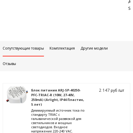
Аб
Sa
Сопутствующие товары
Комплектация
Другие модели
Отзывы
2 147
Блок питания ARJ-SP-40250-
руб /шт
PFC-TRIAC-R (10W, 27-40V,
250mA) (Arlight, IP44 Пластик,
5 лет)
Диммируемый источник тока по
стандарту TRIAC с
гальванической развязкой для
светильников и мощных
светодиодов. Входное
напряжение 220-240 VAC.