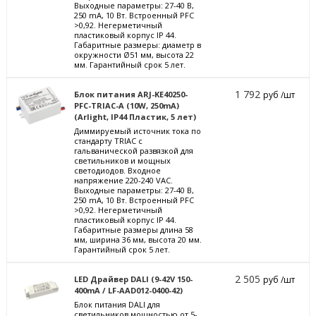
Выходные параметры: 27-40 В,
250 mА, 10 Вт. Встроенный PFC
>0,92. Негерметичный
пластиковый корпус IP 44.
Габаритные размеры: диаметр в
окружности Ø51 мм, высота 22
мм. Гарантийный срок 5 лет.
1 792
Блок питания ARJ-KE40250-
руб /шт
PFC-TRIAC-A (10W, 250mA)
(Arlight, IP44 Пластик, 5 лет)
Диммируемый источник тока по
стандарту TRIAC с
гальванической развязкой для
светильников и мощных
светодиодов. Входное
напряжение 220-240 VAC.
Выходные параметры: 27-40 В,
250 mА, 10 Вт. Встроенный PFC
>0,92. Негерметичный
пластиковый корпус IP 44.
Габаритные размеры длина 58
мм, ширина 36 мм, высота 20 мм.
Гарантийный срок 5 лет.
2 505
LED Драйвер DALI (9-42V 150-
руб /шт
400mA / LF-AAD012-0400-42)
Блок питания DALI для
светильников мощностью от 5-