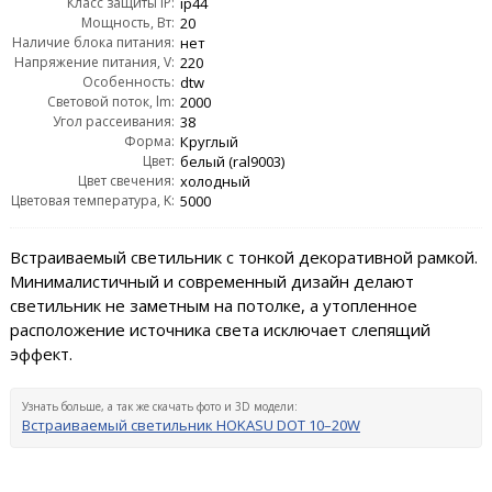
Класс защиты IP:
ip44
Мощность, Вт:
20
Наличие блока питания:
нет
Напряжение питания, V:
220
Особенность:
dtw
Световой поток, lm:
2000
Угол рассеивания:
38
Форма:
Круглый
Цвет:
белый (ral9003)
Цвет свечения:
холодный
Цветовая температура, K:
5000
Встраиваемый светильник с тонкой декоративной рамкой.
Минималистичный и современный дизайн делают
светильник не заметным на потолке, а утопленное
расположение источника света исключает слепящий
эффект.
Узнать больше, а так же скачать фото и 3D модели:
Встраиваемый светильник HOKASU DOT 10–20W