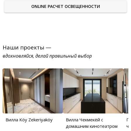
ONLINE РАСЧЕТ ОСВЕЩЕННОСТИ
Наши проекты —
вдохновляйся, делай правильный выбор
Вилла Köy Zekeriyaköy
Вилла Чекмекёй с
П
домашним кинотеатром
ча