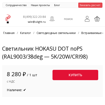
Сотрудничество
Наши проекты
Блог
Заказать расчет
8 (499) 322-20-84
sale@ulight.ru
Главная
/
Каталог
/
Светодиодные светильники
/
Встраиваемые с
Светильник HOKASU DOT noPS
(RAL9003/38deg — 5K/20W/CRI98)
8 280 ₽
/ 1 шт
КУПИТЬ
с НДС
Наличие: ✔