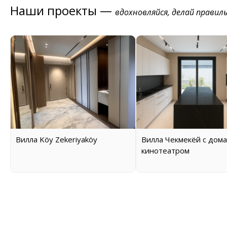
Наши проекты —
вдохновляйся, делай правил
Вилла Köy Zekeriyaköy
Вилла Чекмекёй с дом
кинотеатром