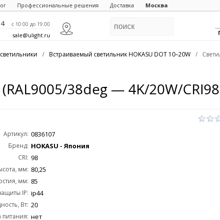
ог
Профессиональные решения
Доставка
Москва
84
c 10:00 до 19:00
sale@ulight.ru
светильники
/
Встраиваемый светильник HOKASU DOT 10–20W
/
Свети
(RAL9005/38deg — 4K/20W/CRI98
Артикул:
0836107
Бренд:
HOKASU - Япония
CRI:
98
ысота, мм:
80,25
стия, мм:
85
защиты IP:
ip44
ость, Вт:
20
 питания:
нет