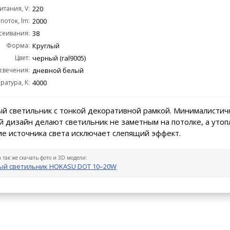
тания, V:
220
поток, lm:
2000
сеивания:
38
Форма:
Круглый
Цвет:
черный (ral9005)
 свечения:
дневной белый
ратура, K:
4000
й светильник с тонкой декоративной рамкой. Минималистич
 дизайн делают светильник не заметным на потолке, а уто
е источника света исключает слепящий эффект.
а так же скачать фото и 3D модели:
ый светильник HOKASU DOT 10–20W