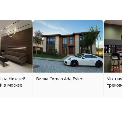
 на Нижней
Вилла Orman Ada Evleri
Уютная кв
й в Москве
трековой 