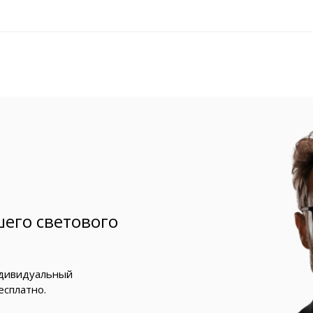
его светового
ндивидуальный
есплатно.