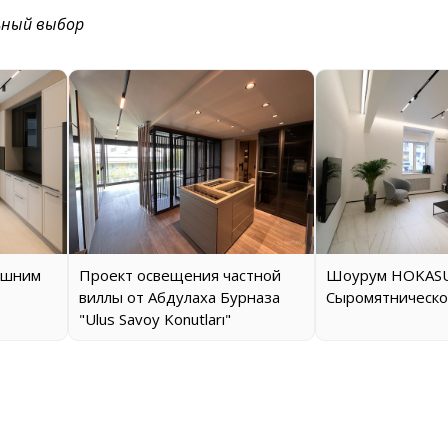
ьный выбор
ашним
Проект освещения частной
Шоурум HOKASU
виллы от Абдулаха Бурназа
Сыромятническо
"Ulus Savoy Konutları"