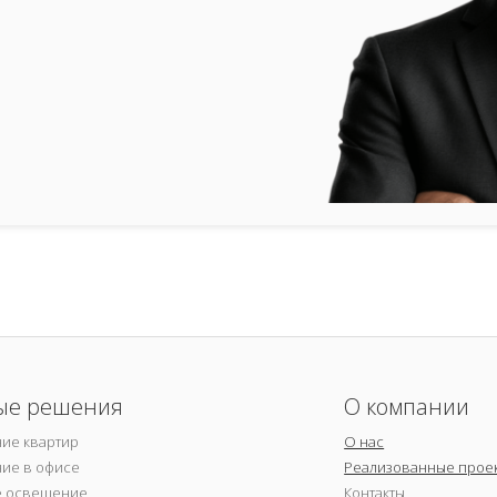
ые решения
О компании
ие квартир
О нас
ие в офисе
Реализованные прое
е освещение
Контакты