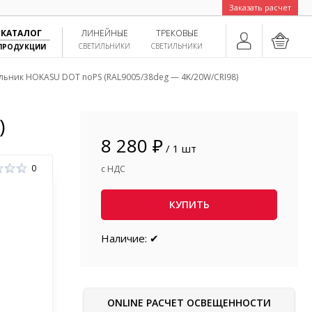
Заказать расчет
КАТАЛОГ
ЛИНЕЙНЫЕ
ТРЕКОВЫЕ
СВЕТИЛЬНИКИ
СВЕТИЛЬНИКИ
ПРОДУКЦИИ
льник HOKASU DOT noPS (RAL9005/38deg — 4K/20W/CRI98)
)
8 280 ₽
/ 1 шт
0
с НДС
КУПИТЬ
Наличие: ✔
ONLINE РАСЧЕТ ОСВЕЩЕННОСТИ