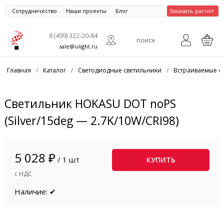
Сотрудничество
Наши проекты
Блог
Заказать расчет
8 (499) 322-20-84
sale@ulight.ru
Главная
/
Каталог
/
Светодиодные светильники
/
Встраиваемые с
Светильник HOKASU DOT noPS
(Silver/15deg — 2.7K/10W/CRI98)
5 028 ₽
/ 1 шт
КУПИТЬ
с НДС
Наличие: ✔