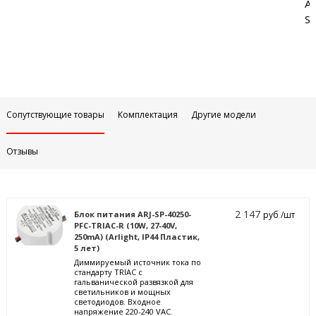
Аб
Sa
Сопутствующие товары
Комплектация
Другие модели
Отзывы
2 147
Блок питания ARJ-SP-40250-
руб /шт
PFC-TRIAC-R (10W, 27-40V,
250mA) (Arlight, IP44 Пластик,
5 лет)
Диммируемый источник тока по
стандарту TRIAC с
гальванической развязкой для
светильников и мощных
светодиодов. Входное
напряжение 220-240 VAC.