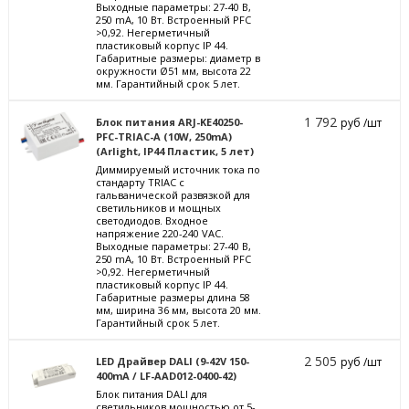
Выходные параметры: 27-40 В,
250 mА, 10 Вт. Встроенный PFC
>0,92. Негерметичный
пластиковый корпус IP 44.
Габаритные размеры: диаметр в
окружности Ø51 мм, высота 22
мм. Гарантийный срок 5 лет.
1 792
Блок питания ARJ-KE40250-
руб /шт
PFC-TRIAC-A (10W, 250mA)
(Arlight, IP44 Пластик, 5 лет)
Диммируемый источник тока по
стандарту TRIAC с
гальванической развязкой для
светильников и мощных
светодиодов. Входное
напряжение 220-240 VAC.
Выходные параметры: 27-40 В,
250 mА, 10 Вт. Встроенный PFC
>0,92. Негерметичный
пластиковый корпус IP 44.
Габаритные размеры длина 58
мм, ширина 36 мм, высота 20 мм.
Гарантийный срок 5 лет.
2 505
LED Драйвер DALI (9-42V 150-
руб /шт
400mA / LF-AAD012-0400-42)
Блок питания DALI для
светильников мощностью от 5-