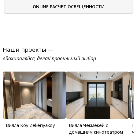
ONLINE РАСЧЕТ ОСВЕЩЕННОСТИ
Наши проекты —
вдохновляйся, делай правильный выбор
Вилла Köy Zekeriyaköy
Вилла Чекмекёй с
П
домашним кинотеатром
ча