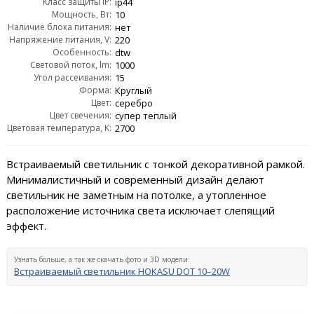
Класс защиты IP:
ip44
Мощность, Вт:
10
Наличие блока питания:
нет
Напряжение питания, V:
220
Особенность:
dtw
Световой поток, lm:
1000
Угол рассеивания:
15
Форма:
Круглый
Цвет:
серебро
Цвет свечения:
супер теплый
Цветовая температура, K:
2700
Встраиваемый светильник с тонкой декоративной рамкой.
Минималистичный и современный дизайн делают
светильник не заметным на потолке, а утопленное
расположение источника света исключает слепящий
эффект.
Узнать больше, а так же скачать фото и 3D модели:
Встраиваемый светильник HOKASU DOT 10–20W