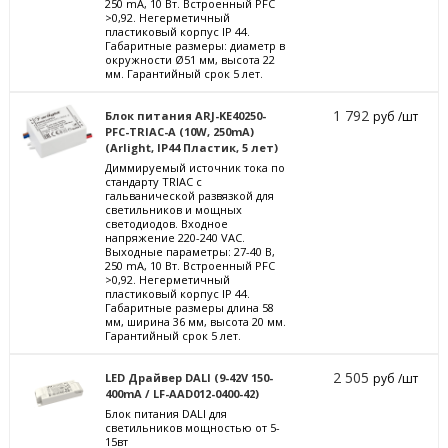
250 mА, 10 Вт. Встроенный PFC
>0,92. Негерметичный
пластиковый корпус IP 44.
Габаритные размеры: диаметр в
окружности Ø51 мм, высота 22
мм. Гарантийный срок 5 лет.
1 792
Блок питания ARJ-KE40250-
руб /шт
PFC-TRIAC-A (10W, 250mA)
(Arlight, IP44 Пластик, 5 лет)
Диммируемый источник тока по
стандарту TRIAC с
гальванической развязкой для
светильников и мощных
светодиодов. Входное
напряжение 220-240 VAC.
Выходные параметры: 27-40 В,
250 mА, 10 Вт. Встроенный PFC
>0,92. Негерметичный
пластиковый корпус IP 44.
Габаритные размеры длина 58
мм, ширина 36 мм, высота 20 мм.
Гарантийный срок 5 лет.
2 505
LED Драйвер DALI (9-42V 150-
руб /шт
400mA / LF-AAD012-0400-42)
Блок питания DALI для
светильников мощностью от 5-
15вт