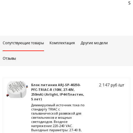
Sa
Сопутствующие товары
Комплектация
Другие модели
Отзывы
2 147
Блок питания ARJ-SP-40250-
руб /шт
PFC-TRIAC-R (10W, 27-40V,
250mA) (Arlight, IP44 Пластик,
5 лет)
Диммируемый источник тока по
стандарту TRIAC с
гальванической развязкой для
светильников и мощных
светодиодов. Входное
напряжение 220-240 VAC.
Выходные параметры: 27-40 В,