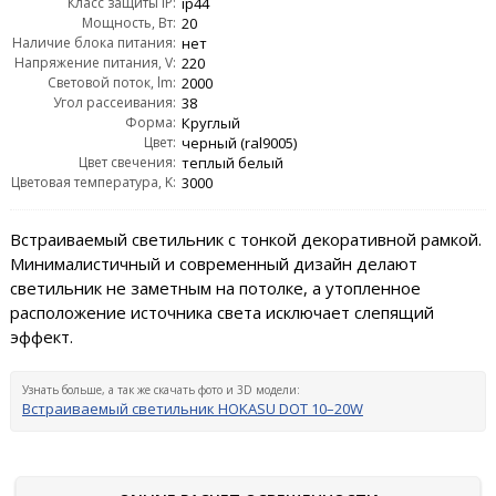
Класс защиты IP:
ip44
Мощность, Вт:
20
Наличие блока питания:
нет
Напряжение питания, V:
220
Световой поток, lm:
2000
Угол рассеивания:
38
Форма:
Круглый
Цвет:
черный (ral9005)
Цвет свечения:
теплый белый
Цветовая температура, K:
3000
Встраиваемый светильник с тонкой декоративной рамкой.
Минималистичный и современный дизайн делают
светильник не заметным на потолке, а утопленное
расположение источника света исключает слепящий
эффект.
Узнать больше, а так же скачать фото и 3D модели:
Встраиваемый светильник HOKASU DOT 10–20W