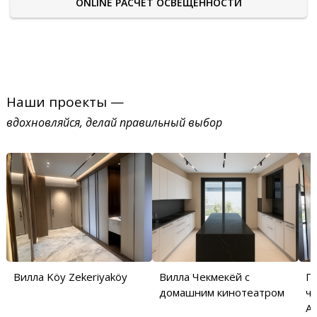
ONLINE РАСЧЕТ ОСВЕЩЕННОСТИ
Наши проекты —
вдохновляйся, делай правильный выбор
Вилла Köy Zekeriyaköy
Вилла Чекмекёй с
П
домашним кинотеатром
ча
Аб