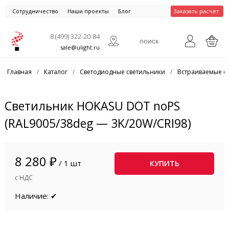
Сотрудничество
Наши проекты
Блог
Заказать расчет
8 (499) 322-20-84
sale@ulight.ru
Главная
/
Каталог
/
Светодиодные светильники
/
Встраиваемые с
Светильник HOKASU DOT noPS
(RAL9005/38deg — 3K/20W/CRI98)
8 280 ₽
/ 1 шт
КУПИТЬ
с НДС
Наличие: ✔