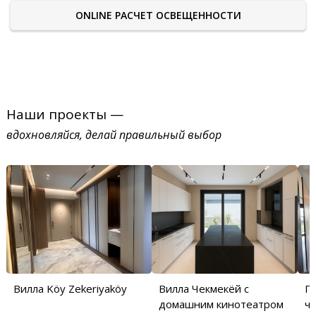
ONLINE РАСЧЕТ ОСВЕЩЕННОСТИ
Наши проекты —
вдохновляйся, делай правильный выбор
Вилла Köy Zekeriyaköy
Вилла Чекмекёй с
П
домашним кинотеатром
ча