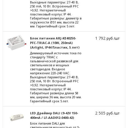
Выходные параметры: 27-40 В,
250 mА, 10 Вт. Встроенный PFC
>0,92. Негерметичный
пластиковый корпус IP 44.
Габаритные размеры: диаметр в
окружности Ø51 мм, высота 22
мм. Гарантийный срок 5 лет.
1 792
Блок питания ARJ-KE40250-
руб /шт
PFC-TRIAC-A (10W, 250mA)
(Arlight, IP44 Пластик, 5 лет)
Диммируемый источник тока по
стандарту TRIAC с
гальванической развязкой для
светильников и мощных
светодиодов. Входное
напряжение 220-240 VAC.
Выходные параметры: 27-40 В,
250 mА, 10 Вт. Встроенный PFC
>0,92. Негерметичный
пластиковый корпус IP 44.
Габаритные размеры длина 58
мм, ширина 36 мм, высота 20 мм.
Гарантийный срок 5 лет.
2 505
LED Драйвер DALI (9-42V 150-
руб /шт
400mA / LF-AAD012-0400-42)
Блок питания DALI для
светильников мощностью от 5-