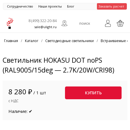
Сотрудничество
Наши проекты
Блог
Заказать расчет
8 (499) 322-20-84
sale@ulight.ru
Главная
/
Каталог
/
Светодиодные светильники
/
Встраиваемые с
Светильник HOKASU DOT noPS
(RAL9005/15deg — 2.7K/20W/CRI98)
8 280 ₽
/ 1 шт
КУПИТЬ
с НДС
Наличие: ✔