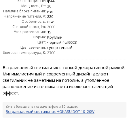
Класс защиты IP:
ip44
Мощность, Вт:
20
Наличие блока питания:
нет
Напряжение питания, V:
220
Особенность:
dtw
Световой поток, lm:
2000
Угол рассеивания:
15
Форма:
Круглый
Цвет:
черный (ral9005)
Цвет свечения:
супер теплый
Цветовая температура, K:
2700
Встраиваемый светильник с тонкой декоративной рамкой.
Минималистичный и современный дизайн делают
светильник не заметным на потолке, а утопленное
расположение источника света исключает слепящий
эффект.
Узнать больше, а так же скачать фото и 3D модели:
Встраиваемый светильник HOKASU DOT 10–20W