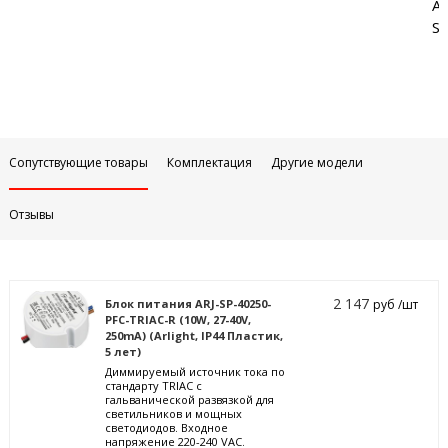
Аб
Sa
Сопутствующие товары
Комплектация
Другие модели
Отзывы
2 147
Блок питания ARJ-SP-40250-
руб /шт
PFC-TRIAC-R (10W, 27-40V,
250mA) (Arlight, IP44 Пластик,
5 лет)
Диммируемый источник тока по
стандарту TRIAC с
гальванической развязкой для
светильников и мощных
светодиодов. Входное
напряжение 220-240 VAC.